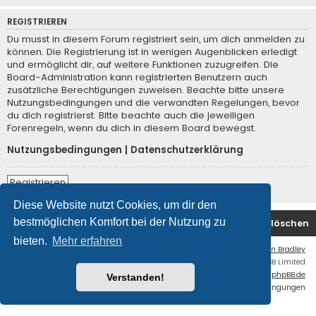
REGISTRIEREN
Du musst in diesem Forum registriert sein, um dich anmelden zu
können. Die Registrierung ist in wenigen Augenblicken erledigt
und ermöglicht dir, auf weitere Funktionen zuzugreifen. Die
Board-Administration kann registrierten Benutzern auch
zusätzliche Berechtigungen zuweisen. Beachte bitte unsere
Nutzungsbedingungen und die verwandten Regelungen, bevor
du dich registrierst. Bitte beachte auch die jeweiligen
Forenregeln, wenn du dich in diesem Board bewegst.
Nutzungsbedingungen
|
Datenschutzerklärung
Registrieren
Diese Website nutzt Cookies, um dir den
bestmöglichen Komfort bei der Nutzung zu
Foren-Übersicht
Kontakt
Alle Cookies löschen
bieten.
Mehr erfahren
Flat Style by
Ian Bradley
Powered by
phpBB
® Forum Software © phpBB Limited
Deutsche Übersetzung durch
phpBB.de
Verstanden!
Datenschutz
|
Nutzungsbedingungen