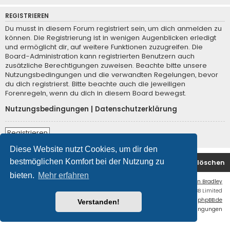
REGISTRIEREN
Du musst in diesem Forum registriert sein, um dich anmelden zu
können. Die Registrierung ist in wenigen Augenblicken erledigt
und ermöglicht dir, auf weitere Funktionen zuzugreifen. Die
Board-Administration kann registrierten Benutzern auch
zusätzliche Berechtigungen zuweisen. Beachte bitte unsere
Nutzungsbedingungen und die verwandten Regelungen, bevor
du dich registrierst. Bitte beachte auch die jeweiligen
Forenregeln, wenn du dich in diesem Board bewegst.
Nutzungsbedingungen
|
Datenschutzerklärung
Registrieren
Diese Website nutzt Cookies, um dir den
bestmöglichen Komfort bei der Nutzung zu
Foren-Übersicht
Kontakt
Alle Cookies löschen
bieten.
Mehr erfahren
Flat Style by
Ian Bradley
Powered by
phpBB
® Forum Software © phpBB Limited
Deutsche Übersetzung durch
phpBB.de
Verstanden!
Datenschutz
|
Nutzungsbedingungen