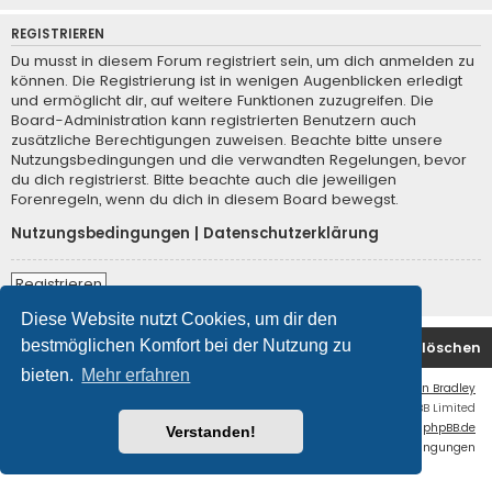
REGISTRIEREN
Du musst in diesem Forum registriert sein, um dich anmelden zu
können. Die Registrierung ist in wenigen Augenblicken erledigt
und ermöglicht dir, auf weitere Funktionen zuzugreifen. Die
Board-Administration kann registrierten Benutzern auch
zusätzliche Berechtigungen zuweisen. Beachte bitte unsere
Nutzungsbedingungen und die verwandten Regelungen, bevor
du dich registrierst. Bitte beachte auch die jeweiligen
Forenregeln, wenn du dich in diesem Board bewegst.
Nutzungsbedingungen
|
Datenschutzerklärung
Registrieren
Diese Website nutzt Cookies, um dir den
bestmöglichen Komfort bei der Nutzung zu
Foren-Übersicht
Kontakt
Alle Cookies löschen
bieten.
Mehr erfahren
Flat Style by
Ian Bradley
Powered by
phpBB
® Forum Software © phpBB Limited
Deutsche Übersetzung durch
phpBB.de
Verstanden!
Datenschutz
|
Nutzungsbedingungen