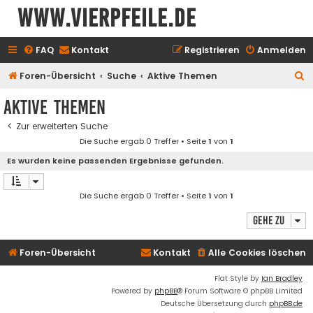
www.vierpfeile.de
FAQ
Kontakt
Registrieren
Anmelden
S
Foren-Übersicht
Suche
Aktive Themen
u
Aktive Themen
c
Zur erweiterten Suche
h
Die Suche ergab 0 Treffer • Seite
1
von
1
e
Es wurden keine passenden Ergebnisse gefunden.
Die Suche ergab 0 Treffer • Seite
1
von
1
Gehe zu
Foren-Übersicht
Kontakt
Alle Cookies löschen
Flat Style by
Ian Bradley
Powered by
phpBB
® Forum Software © phpBB Limited
Deutsche Übersetzung durch
phpBB.de