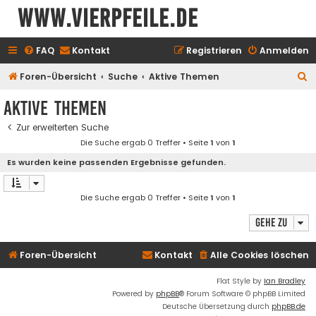
www.vierpfeile.de
FAQ
Kontakt
Registrieren
Anmelden
S
Foren-Übersicht
Suche
Aktive Themen
u
Aktive Themen
c
Zur erweiterten Suche
h
Die Suche ergab 0 Treffer • Seite
1
von
1
e
Es wurden keine passenden Ergebnisse gefunden.
Die Suche ergab 0 Treffer • Seite
1
von
1
Gehe zu
Foren-Übersicht
Kontakt
Alle Cookies löschen
Flat Style by
Ian Bradley
Powered by
phpBB
® Forum Software © phpBB Limited
Deutsche Übersetzung durch
phpBB.de