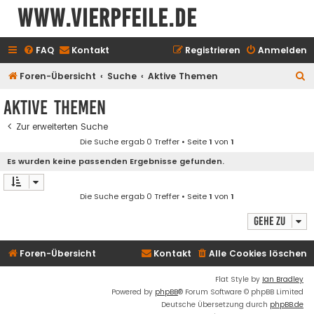
www.vierpfeile.de
FAQ
Kontakt
Registrieren
Anmelden
S
Foren-Übersicht
Suche
Aktive Themen
u
Aktive Themen
c
Zur erweiterten Suche
h
Die Suche ergab 0 Treffer • Seite
1
von
1
e
Es wurden keine passenden Ergebnisse gefunden.
Die Suche ergab 0 Treffer • Seite
1
von
1
Gehe zu
Foren-Übersicht
Kontakt
Alle Cookies löschen
Flat Style by
Ian Bradley
Powered by
phpBB
® Forum Software © phpBB Limited
Deutsche Übersetzung durch
phpBB.de