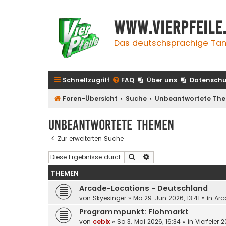
www.vierpfeile
Das deutschsprachige Tan
Schnellzugriff
FAQ
Über uns
Datenschu
Foren-Übersicht
Suche
Unbeantwortete Th
Unbeantwortete Themen
Zur erweiterten Suche
Suche
Erweiterte Suche
THEMEN
Arcade-Locations - Deutschland
von
Skyesinger
»
Mo 29. Jun 2026, 13:41
» in
Arc
Programmpunkt: Flohmarkt
von
cebix
»
So 3. Mai 2026, 16:34
» in
Vierfeier 