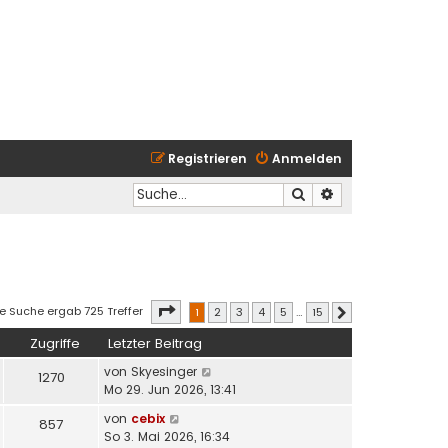
Registrieren
Anmelden
Suche
Erweiterte Suche
Seite
1
von
15
ie Suche ergab 725 Treffer
1
2
3
4
5
…
15
Nächste
Zugriffe
Letzter Beitrag
von
Skyesinger
1270
Mo 29. Jun 2026, 13:41
von
cebix
857
So 3. Mai 2026, 16:34