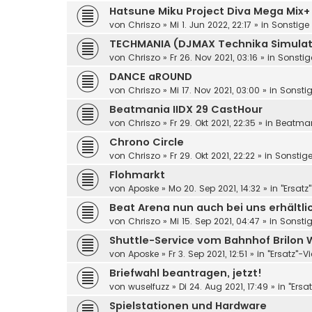
Hatsune Miku Project Diva Mega Mix+
von
Chriszo
»
Mi 1. Jun 2022, 22:17
» in
Sonstige 
TECHMANIA (DJMAX Technika Simulat
von
Chriszo
»
Fr 26. Nov 2021, 03:16
» in
Sonstig
DANCE aROUND
von
Chriszo
»
Mi 17. Nov 2021, 03:00
» in
Sonstig
Beatmania IIDX 29 CastHour
von
Chriszo
»
Fr 29. Okt 2021, 22:35
» in
Beatma
Chrono Circle
von
Chriszo
»
Fr 29. Okt 2021, 22:22
» in
Sonstige
Flohmarkt
von
Aposke
»
Mo 20. Sep 2021, 14:32
» in
"Ersatz
Beat Arena nun auch bei uns erhältli
von
Chriszo
»
Mi 15. Sep 2021, 04:47
» in
Sonstig
Shuttle-Service vom Bahnhof Brilon 
von
Aposke
»
Fr 3. Sep 2021, 12:51
» in
"Ersatz"-V
Briefwahl beantragen, jetzt!
von
wuselfuzz
»
Di 24. Aug 2021, 17:49
» in
"Ersa
Spielstationen und Hardware