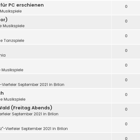
 für PC erschienen
0
Musikspiele
or)
0
e Musikspiele
0
e Tanzspiele
0
nia
0
 Musikspiele
0
"-Vierfeier September 2021 in Brilon
ch
0
e Musikspiele
Wald (Freitag Abends)
0
ierfeier September 2021 in Brilon
0
tz"-Vierfeier September 2021 in Brilon
0