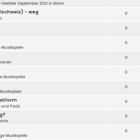
"-Vierfeier September 2021 in Brilon
alschweiz) - weg
0
z
0
0
 Musikspiele
0
tionen
0
e Musikspiele
0
Musikspiele
latform
0
 und Pads
ng?
0
ania
0
ge Musikspiele