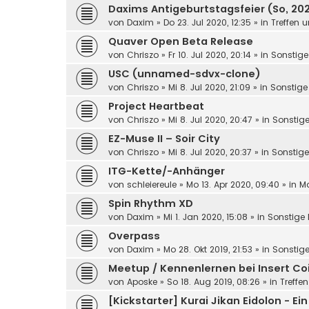
Daxims Antigeburtstagsfeier (So, 202
von
Daxim
»
Do 23. Jul 2020, 12:35
» in
Treffen 
Quaver Open Beta Release
von
Chriszo
»
Fr 10. Jul 2020, 20:14
» in
Sonstige
USC (unnamed-sdvx-clone)
von
Chriszo
»
Mi 8. Jul 2020, 21:09
» in
Sonstige
Project Heartbeat
von
Chriszo
»
Mi 8. Jul 2020, 20:47
» in
Sonstige
EZ-Muse II – Soir City
von
Chriszo
»
Mi 8. Jul 2020, 20:37
» in
Sonstige
ITG-Kette/-Anhänger
von
schleiereule
»
Mo 13. Apr 2020, 09:40
» in
Ma
Spin Rhythm XD
von
Daxim
»
Mi 1. Jan 2020, 15:08
» in
Sonstige 
Overpass
von
Daxim
»
Mo 28. Okt 2019, 21:53
» in
Sonstige
Meetup / Kennenlernen bei Insert Coi
von
Aposke
»
So 18. Aug 2019, 08:26
» in
Treffe
[Kickstarter] Kurai Jikan Eidolon - E