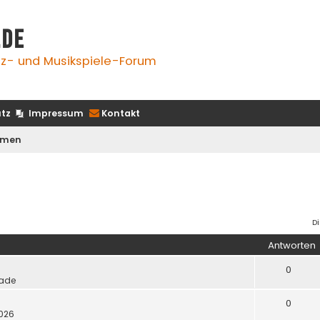
.de
z- und Musikspiele-Forum
tz
Impressum
Kontakt
emen
D
Antworten
0
ade
0
2026