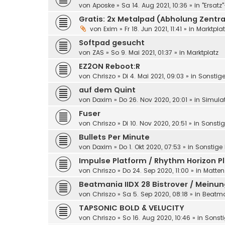
von
Aposke
»
Sa 14. Aug 2021, 10:36
» in
"Ersatz
Gratis: 2x Metalpad (Abholung Zentr
von
Exim
»
Fr 18. Jun 2021, 11:41
» in
Marktplat
Softpad gesucht
von
ZAS
»
So 9. Mai 2021, 01:37
» in
Marktplatz
EZ2ON Reboot:R
von
Chriszo
»
Di 4. Mai 2021, 09:03
» in
Sonstige
auf dem Quint
von
Daxim
»
Do 26. Nov 2020, 20:01
» in
Simula
Fuser
von
Chriszo
»
Di 10. Nov 2020, 20:51
» in
Sonstig
Bullets Per Minute
von
Daxim
»
Do 1. Okt 2020, 07:53
» in
Sonstige 
Impulse Platform / Rhythm Horizon P
von
Chriszo
»
Do 24. Sep 2020, 11:00
» in
Matten
Beatmania IIDX 28 Bistrover / Meinu
von
Chriszo
»
Sa 5. Sep 2020, 08:18
» in
Beatm
TAPSONIC BOLD & VELUCITY
von
Chriszo
»
So 16. Aug 2020, 10:46
» in
Sonsti