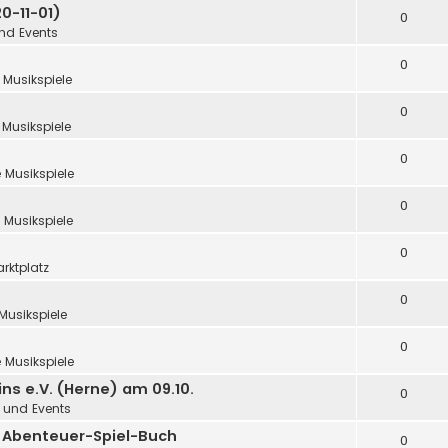
0-11-01)
0
und Events
0
 Musikspiele
0
 Musikspiele
0
 Musikspiele
0
 Musikspiele
0
rktplatz
0
Musikspiele
0
 Musikspiele
ns e.V. (Herne) am 09.10.
0
n und Events
in Abenteuer-Spiel-Buch
0