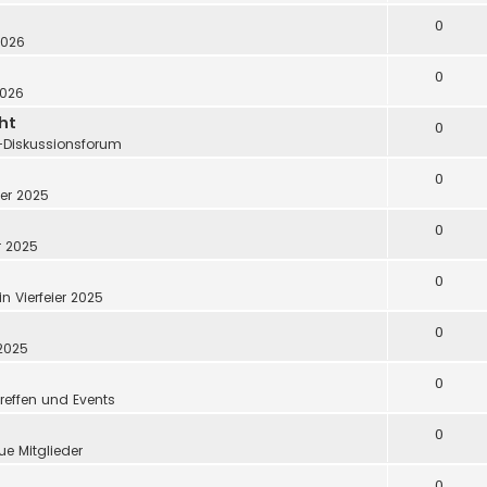
0
2026
0
2026
ht
0
e-Diskussionsforum
0
ier 2025
0
er 2025
0
in
Vierfeier 2025
0
 2025
0
reffen und Events
0
ue Mitglieder
0