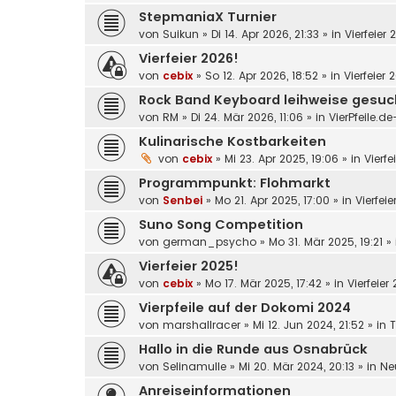
StepmaniaX Turnier
von
Suikun
»
Di 14. Apr 2026, 21:33
» in
Vierfeier 
Vierfeier 2026!
von
cebix
»
So 12. Apr 2026, 18:52
» in
Vierfeier 
Rock Band Keyboard leihweise gesuc
von
RM
»
Di 24. Mär 2026, 11:06
» in
VierPfeile.d
Kulinarische Kostbarkeiten
von
cebix
»
Mi 23. Apr 2025, 19:06
» in
Vierfe
Programmpunkt: Flohmarkt
von
Senbei
»
Mo 21. Apr 2025, 17:00
» in
Vierfei
Suno Song Competition
von
german_psycho
»
Mo 31. Mär 2025, 19:21
» 
Vierfeier 2025!
von
cebix
»
Mo 17. Mär 2025, 17:42
» in
Vierfeier
Vierpfeile auf der Dokomi 2024
von
marshallracer
»
Mi 12. Jun 2024, 21:52
» in
T
Hallo in die Runde aus Osnabrück
von
Selinamulle
»
Mi 20. Mär 2024, 20:13
» in
Ne
Anreiseinformationen