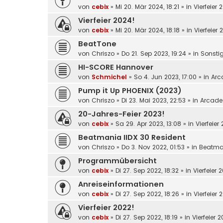
von
cebix
»
Mi 20. Mär 2024, 18:21
» in
Vierfeier 
Vierfeier 2024!
von
cebix
»
Mi 20. Mär 2024, 18:18
» in
Vierfeier 
BeatTone
von
Chriszo
»
Do 21. Sep 2023, 19:24
» in
Sonsti
HI-SCORE Hannover
von
Schmichel
»
So 4. Jun 2023, 17:00
» in
Arc
Pump it Up PHOENIX (2023)
von
Chriszo
»
Di 23. Mai 2023, 22:53
» in
Arcade
20-Jahres-Feier 2023!
von
cebix
»
Sa 29. Apr 2023, 13:08
» in
Vierfeier
Beatmania IIDX 30 Resident
von
Chriszo
»
Do 3. Nov 2022, 01:53
» in
Beatma
Programmübersicht
von
cebix
»
Di 27. Sep 2022, 18:32
» in
Vierfeier 
Anreiseinformationen
von
cebix
»
Di 27. Sep 2022, 18:26
» in
Vierfeier 
Vierfeier 2022!
von
cebix
»
Di 27. Sep 2022, 18:19
» in
Vierfeier 