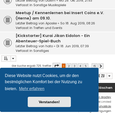
Letzter Beitrag von
Daxim
«
Mo 28. Okt 2019, 21:53
Verfasst in
Sonstige Musikspiele
Meetup / Kennenlernen bei Insert Coins e.V.
(Herne) am 09.10.
Letzter Beitrag von
Aposke
«
So 18. Aug 2019, 08:26
Verfasst in
Treffen und Events
[Kickstarter] Kurai Jikan Eidolon - Ein
Abenteuer-Spiel-Buch
Letzter Beitrag von
hato
«
Di 18. Jun 2019, 07:39
Verfasst in
Sonstiges
Seite
1
von
15
Die Suche ergab 725 Treffer
1
2
3
4
5
…
15
Nächste
Diese Website nutzt Cookies, um dir den
Gehe zu
bestmöglichen Komfort bei der Nutzung zu
Foren-Übersicht
Kontakt
Alle Cookies löschen
bieten.
Mehr erfahren
Flat Style by
Ian Bradley
Verstanden!
Powered by
phpBB
® Forum Software © phpBB Limited
Deutsche Übersetzung durch
phpBB.de
Datenschutz
|
Nutzungsbedingungen