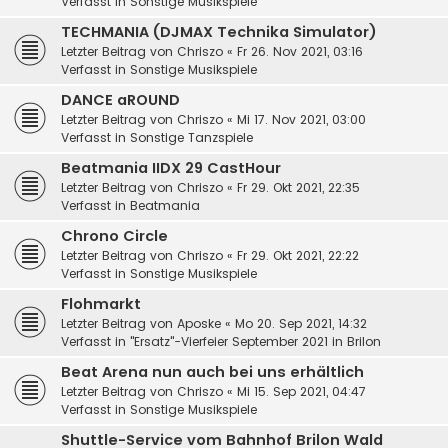
Verfasst in
Sonstige Musikspiele
TECHMANIA (DJMAX Technika Simulator)
Letzter Beitrag von
Chriszo
«
Fr 26. Nov 2021, 03:16
Verfasst in
Sonstige Musikspiele
DANCE aROUND
Letzter Beitrag von
Chriszo
«
Mi 17. Nov 2021, 03:00
Verfasst in
Sonstige Tanzspiele
Beatmania IIDX 29 CastHour
Letzter Beitrag von
Chriszo
«
Fr 29. Okt 2021, 22:35
Verfasst in
Beatmania
Chrono Circle
Letzter Beitrag von
Chriszo
«
Fr 29. Okt 2021, 22:22
Verfasst in
Sonstige Musikspiele
Flohmarkt
Letzter Beitrag von
Aposke
«
Mo 20. Sep 2021, 14:32
Verfasst in
"Ersatz"-Vierfeier September 2021 in Brilon
Beat Arena nun auch bei uns erhältlich
Letzter Beitrag von
Chriszo
«
Mi 15. Sep 2021, 04:47
Verfasst in
Sonstige Musikspiele
Shuttle-Service vom Bahnhof Brilon Wald