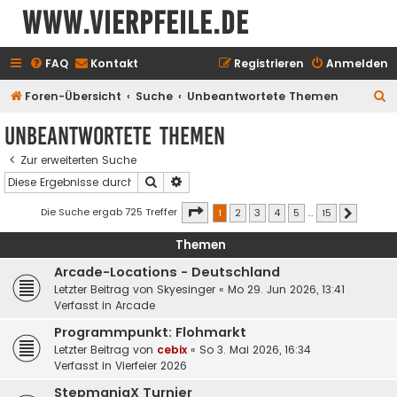
www.vierpfeile.de
FAQ
Kontakt
Registrieren
Anmelden
S
Foren-Übersicht
Suche
Unbeantwortete Themen
u
Unbeantwortete Themen
c
Zur erweiterten Suche
h
Suche
Erweiterte Suche
e
Seite
1
von
15
Die Suche ergab 725 Treffer
1
2
3
4
5
…
15
Nächste
Themen
Arcade-Locations - Deutschland
Letzter Beitrag von
Skyesinger
«
Mo 29. Jun 2026, 13:41
Verfasst in
Arcade
Programmpunkt: Flohmarkt
Letzter Beitrag von
cebix
«
So 3. Mai 2026, 16:34
Verfasst in
Vierfeier 2026
StepmaniaX Turnier