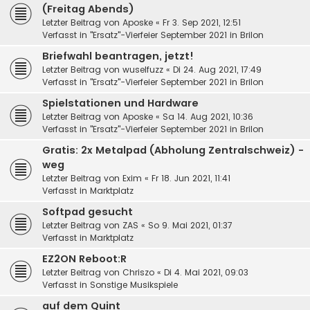
(Freitag Abends)
Letzter Beitrag von
Aposke
«
Fr 3. Sep 2021, 12:51
Verfasst in
"Ersatz"-Vierfeier September 2021 in Brilon
Briefwahl beantragen, jetzt!
Letzter Beitrag von
wuselfuzz
«
Di 24. Aug 2021, 17:49
Verfasst in
"Ersatz"-Vierfeier September 2021 in Brilon
Spielstationen und Hardware
Letzter Beitrag von
Aposke
«
Sa 14. Aug 2021, 10:36
Verfasst in
"Ersatz"-Vierfeier September 2021 in Brilon
Gratis: 2x Metalpad (Abholung Zentralschweiz) -
weg
Letzter Beitrag von
Exim
«
Fr 18. Jun 2021, 11:41
Verfasst in
Marktplatz
Softpad gesucht
Letzter Beitrag von
ZAS
«
So 9. Mai 2021, 01:37
Verfasst in
Marktplatz
EZ2ON Reboot:R
Letzter Beitrag von
Chriszo
«
Di 4. Mai 2021, 09:03
Verfasst in
Sonstige Musikspiele
auf dem Quint