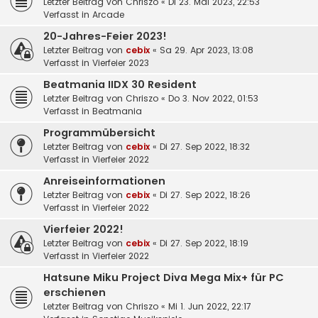
Letzter Beitrag von
Chriszo
«
Di 23. Mai 2023, 22:53
Verfasst in
Arcade
20-Jahres-Feier 2023!
Letzter Beitrag von
cebix
«
Sa 29. Apr 2023, 13:08
Verfasst in
Vierfeier 2023
Beatmania IIDX 30 Resident
Letzter Beitrag von
Chriszo
«
Do 3. Nov 2022, 01:53
Verfasst in
Beatmania
Programmübersicht
Letzter Beitrag von
cebix
«
Di 27. Sep 2022, 18:32
Verfasst in
Vierfeier 2022
Anreiseinformationen
Letzter Beitrag von
cebix
«
Di 27. Sep 2022, 18:26
Verfasst in
Vierfeier 2022
Vierfeier 2022!
Letzter Beitrag von
cebix
«
Di 27. Sep 2022, 18:19
Verfasst in
Vierfeier 2022
Hatsune Miku Project Diva Mega Mix+ für PC
erschienen
Letzter Beitrag von
Chriszo
«
Mi 1. Jun 2022, 22:17