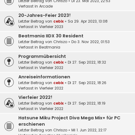
Letzter Beitrag von
Chriszo
«
Di 23. Mai 2023, 22:53
Verfasst in
Arcade
20-Jahres-Feier 2023!
Letzter Beitrag von
cebix
«
Sa 29. Apr 2023, 13:08
Verfasst in
Vierfeier 2023
Beatmania IIDX 30 Resident
Letzter Beitrag von
Chriszo
«
Do 3. Nov 2022, 01:53
Verfasst in
Beatmania
Programmübersicht
Letzter Beitrag von
cebix
«
Di 27. Sep 2022, 18:32
Verfasst in
Vierfeier 2022
Anreiseinformationen
Letzter Beitrag von
cebix
«
Di 27. Sep 2022, 18:26
Verfasst in
Vierfeier 2022
Vierfeier 2022!
Letzter Beitrag von
cebix
«
Di 27. Sep 2022, 18:19
Verfasst in
Vierfeier 2022
Hatsune Miku Project Diva Mega Mix+ für PC
erschienen
Letzter Beitrag von
Chriszo
«
Mi 1. Jun 2022, 22:17