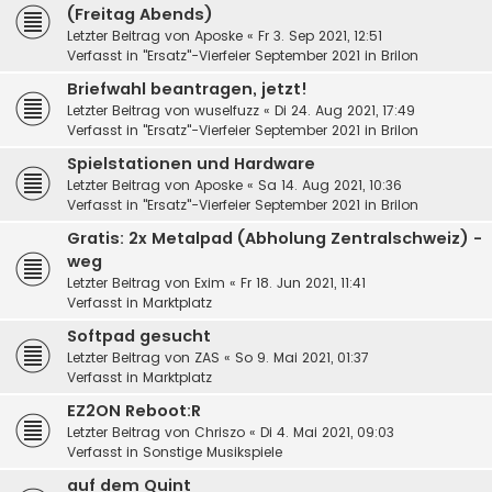
(Freitag Abends)
Letzter Beitrag von
Aposke
«
Fr 3. Sep 2021, 12:51
Verfasst in
"Ersatz"-Vierfeier September 2021 in Brilon
Briefwahl beantragen, jetzt!
Letzter Beitrag von
wuselfuzz
«
Di 24. Aug 2021, 17:49
Verfasst in
"Ersatz"-Vierfeier September 2021 in Brilon
Spielstationen und Hardware
Letzter Beitrag von
Aposke
«
Sa 14. Aug 2021, 10:36
Verfasst in
"Ersatz"-Vierfeier September 2021 in Brilon
Gratis: 2x Metalpad (Abholung Zentralschweiz) -
weg
Letzter Beitrag von
Exim
«
Fr 18. Jun 2021, 11:41
Verfasst in
Marktplatz
Softpad gesucht
Letzter Beitrag von
ZAS
«
So 9. Mai 2021, 01:37
Verfasst in
Marktplatz
EZ2ON Reboot:R
Letzter Beitrag von
Chriszo
«
Di 4. Mai 2021, 09:03
Verfasst in
Sonstige Musikspiele
auf dem Quint