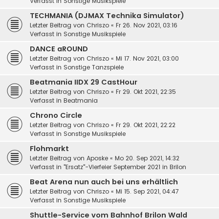
Verfasst in
Sonstige Musikspiele
TECHMANIA (DJMAX Technika Simulator)
Letzter Beitrag von
Chriszo
«
Fr 26. Nov 2021, 03:16
Verfasst in
Sonstige Musikspiele
DANCE aROUND
Letzter Beitrag von
Chriszo
«
Mi 17. Nov 2021, 03:00
Verfasst in
Sonstige Tanzspiele
Beatmania IIDX 29 CastHour
Letzter Beitrag von
Chriszo
«
Fr 29. Okt 2021, 22:35
Verfasst in
Beatmania
Chrono Circle
Letzter Beitrag von
Chriszo
«
Fr 29. Okt 2021, 22:22
Verfasst in
Sonstige Musikspiele
Flohmarkt
Letzter Beitrag von
Aposke
«
Mo 20. Sep 2021, 14:32
Verfasst in
"Ersatz"-Vierfeier September 2021 in Brilon
Beat Arena nun auch bei uns erhältlich
Letzter Beitrag von
Chriszo
«
Mi 15. Sep 2021, 04:47
Verfasst in
Sonstige Musikspiele
Shuttle-Service vom Bahnhof Brilon Wald