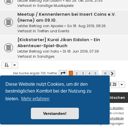
Letzter Beitrag von
Daxim
«
Mo 28. Okt 2019, 21:53
Verfasst in
Sonstige Musikspiele
Meetup / Kennenlernen bei Insert Coins e.V.
(Herne) am 09.10.
Letzter Beitrag von
Aposke
«
So 18. Aug 2019, 08:26
Verfasst in
Treffen und Events
[Kickstarter] Kurai Jikan Eidolon - Ein
Abenteuer-Spiel-Buch
Letzter Beitrag von
hato
«
Di 18. Jun 2019, 07:39
Verfasst in
Sonstiges
Seite
1
von
15
Die Suche ergab 725 Treffer
1
2
3
4
5
…
15
Nächste
Diese Website nutzt Cookies, um dir den
Gehe zu
bestmöglichen Komfort bei der Nutzung zu
Foren-Übersicht
Kontakt
Alle Cookies löschen
bieten.
Mehr erfahren
Flat Style by
Ian Bradley
Verstanden!
Powered by
phpBB
® Forum Software © phpBB Limited
Deutsche Übersetzung durch
phpBB.de
Datenschutz
|
Nutzungsbedingungen