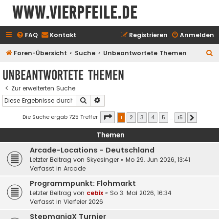
www.vierpfeile.de
FAQ
Kontakt
Registrieren
Anmelden
S
Foren-Übersicht
Suche
Unbeantwortete Themen
u
Unbeantwortete Themen
c
Zur erweiterten Suche
h
Suche
Erweiterte Suche
e
Seite
1
von
15
Die Suche ergab 725 Treffer
1
2
3
4
5
…
15
Nächste
Themen
Arcade-Locations - Deutschland
Letzter Beitrag von
Skyesinger
«
Mo 29. Jun 2026, 13:41
Verfasst in
Arcade
Programmpunkt: Flohmarkt
Letzter Beitrag von
cebix
«
So 3. Mai 2026, 16:34
Verfasst in
Vierfeier 2026
StepmaniaX Turnier