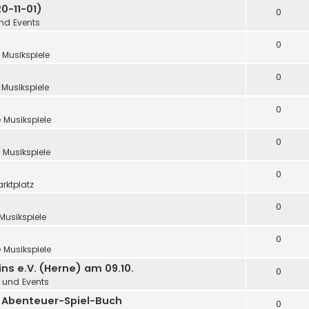
0-11-01)
0
und Events
0
 Musikspiele
0
 Musikspiele
0
 Musikspiele
0
 Musikspiele
0
rktplatz
0
Musikspiele
0
 Musikspiele
ns e.V. (Herne) am 09.10.
0
n und Events
in Abenteuer-Spiel-Buch
0