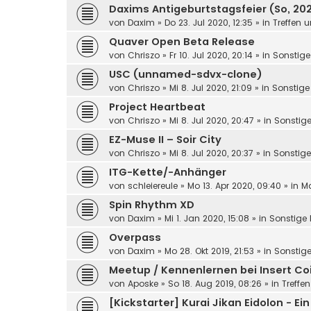
Daxims Antigeburtstagsfeier (So, 202
von
Daxim
»
Do 23. Jul 2020, 12:35
» in
Treffen 
Quaver Open Beta Release
von
Chriszo
»
Fr 10. Jul 2020, 20:14
» in
Sonstige
USC (unnamed-sdvx-clone)
von
Chriszo
»
Mi 8. Jul 2020, 21:09
» in
Sonstige
Project Heartbeat
von
Chriszo
»
Mi 8. Jul 2020, 20:47
» in
Sonstige
EZ-Muse II – Soir City
von
Chriszo
»
Mi 8. Jul 2020, 20:37
» in
Sonstige
ITG-Kette/-Anhänger
von
schleiereule
»
Mo 13. Apr 2020, 09:40
» in
Ma
Spin Rhythm XD
von
Daxim
»
Mi 1. Jan 2020, 15:08
» in
Sonstige 
Overpass
von
Daxim
»
Mo 28. Okt 2019, 21:53
» in
Sonstige
Meetup / Kennenlernen bei Insert Coi
von
Aposke
»
So 18. Aug 2019, 08:26
» in
Treffe
[Kickstarter] Kurai Jikan Eidolon - E