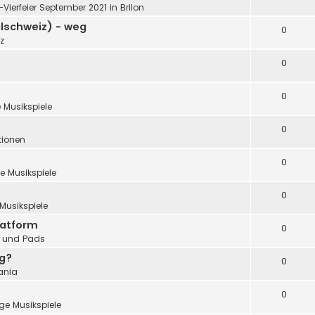
"-Vierfeier September 2021 in Brilon
alschweiz) - weg
0
z
0
0
 Musikspiele
0
tionen
0
e Musikspiele
0
Musikspiele
latform
0
 und Pads
ng?
0
ania
0
ge Musikspiele