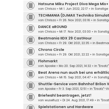
Hatsune Miku Project Diva Mega Mix+
von
Chriszo
»
Mi 1. Jun 2022, 22:17
» in
Sonstige 
TECHMANIA (DJMAX Technika Simulat
von
Chriszo
»
Fr 26. Nov 2021, 03:16
» in
Sonstig
DANCE aROUND
von
Chriszo
»
Mi 17. Nov 2021, 03:00
» in
Sonstig
Beatmania IIDX 29 CastHour
von
Chriszo
»
Fr 29. Okt 2021, 22:35
» in
Beatma
Chrono Circle
von
Chriszo
»
Fr 29. Okt 2021, 22:22
» in
Sonstige
Flohmarkt
von
Aposke
»
Mo 20. Sep 2021, 14:32
» in
"Ersatz
Beat Arena nun auch bei uns erhältli
von
Chriszo
»
Mi 15. Sep 2021, 04:47
» in
Sonstig
Shuttle-Service vom Bahnhof Brilon 
von
Aposke
»
Fr 3. Sep 2021, 12:51
» in
"Ersatz"-V
Briefwahl beantragen, jetzt!
von
wuselfuzz
»
Di 24. Aug 2021, 17:49
» in
"Ersa
Spielstationen und Hardware