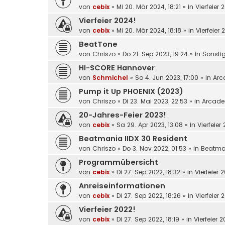
von
cebix
»
Mi 20. Mär 2024, 18:21
» in
Vierfeier 
Vierfeier 2024!
von
cebix
»
Mi 20. Mär 2024, 18:18
» in
Vierfeier 
BeatTone
von
Chriszo
»
Do 21. Sep 2023, 19:24
» in
Sonsti
HI-SCORE Hannover
von
Schmichel
»
So 4. Jun 2023, 17:00
» in
Arc
Pump it Up PHOENIX (2023)
von
Chriszo
»
Di 23. Mai 2023, 22:53
» in
Arcade
20-Jahres-Feier 2023!
von
cebix
»
Sa 29. Apr 2023, 13:08
» in
Vierfeier
Beatmania IIDX 30 Resident
von
Chriszo
»
Do 3. Nov 2022, 01:53
» in
Beatma
Programmübersicht
von
cebix
»
Di 27. Sep 2022, 18:32
» in
Vierfeier 
Anreiseinformationen
von
cebix
»
Di 27. Sep 2022, 18:26
» in
Vierfeier 
Vierfeier 2022!
von
cebix
»
Di 27. Sep 2022, 18:19
» in
Vierfeier 