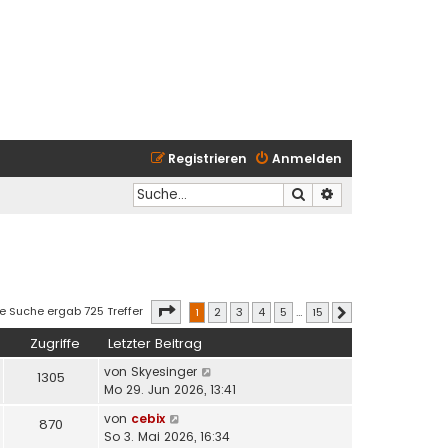
Registrieren
Anmelden
Suche
Erweiterte Suche
Seite
1
von
15
ie Suche ergab 725 Treffer
1
2
3
4
5
…
15
Nächste
Zugriffe
Letzter Beitrag
von
Skyesinger
1305
Mo 29. Jun 2026, 13:41
von
cebix
870
So 3. Mai 2026, 16:34