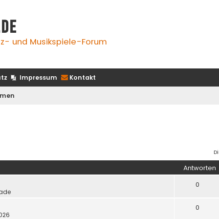
.de
z- und Musikspiele-Forum
tz
Impressum
Kontakt
emen
D
Antworten
0
ade
0
2026