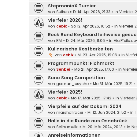
StepmaniaX Turnier
von
Suikun
»
Di 14. Apr 2026, 21:33
» in
Vierfeier 
Vierfeier 2026!
von
cebix
»
So 12. Apr 2026, 18:52
» in
Vierfeier 
Rock Band Keyboard leihweise gesuc
von
RM
»
Di 24. Mär 2026, 11:06
» in
VierPfeile.d
Kulinarische Kostbarkeiten
von
cebix
»
Mi 23. Apr 2025, 19:06
» in
Vierfe
Programmpunkt: Flohmarkt
von
Senbei
»
Mo 21. Apr 2025, 17:00
» in
Vierfei
Suno Song Competition
von
german_psycho
»
Mo 31. Mär 2025, 19:21
» 
Vierfeier 2025!
von
cebix
»
Mo 17. Mär 2025, 17:42
» in
Vierfeier
Vierpfeile auf der Dokomi 2024
von
marshallracer
»
Mi 12. Jun 2024, 21:52
» in
T
Hallo in die Runde aus Osnabrück
von
Selinamulle
»
Mi 20. Mär 2024, 20:13
» in
Ne
Anreiseinformationen