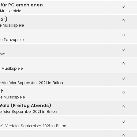
 für PC erschienen
0
Musikspiele
or)
0
e Musikspiele
0
e Tanzspiele
0
nia
0
 Musikspiele
0
"-Vierfeier September 2021 in Brilon
ch
0
e Musikspiele
Wald (Freitag Abends)
0
ierfeier September 2021 in Brilon
0
tz"-Vierfeier September 2021 in Brilon
0