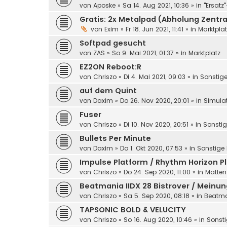
von
Aposke
»
Sa 14. Aug 2021, 10:36
» in
"Ersatz
Gratis: 2x Metalpad (Abholung Zentr
von
Exim
»
Fr 18. Jun 2021, 11:41
» in
Marktplat
Softpad gesucht
von
ZAS
»
So 9. Mai 2021, 01:37
» in
Marktplatz
EZ2ON Reboot:R
von
Chriszo
»
Di 4. Mai 2021, 09:03
» in
Sonstige
auf dem Quint
von
Daxim
»
Do 26. Nov 2020, 20:01
» in
Simula
Fuser
von
Chriszo
»
Di 10. Nov 2020, 20:51
» in
Sonstig
Bullets Per Minute
von
Daxim
»
Do 1. Okt 2020, 07:53
» in
Sonstige 
Impulse Platform / Rhythm Horizon P
von
Chriszo
»
Do 24. Sep 2020, 11:00
» in
Matten
Beatmania IIDX 28 Bistrover / Meinu
von
Chriszo
»
Sa 5. Sep 2020, 08:18
» in
Beatm
TAPSONIC BOLD & VELUCITY
von
Chriszo
»
So 16. Aug 2020, 10:46
» in
Sonsti