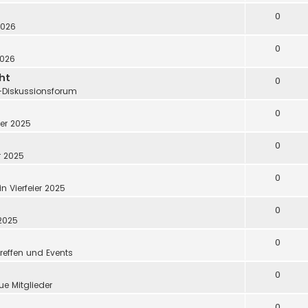
0
2026
0
2026
ht
0
e-Diskussionsforum
0
ier 2025
0
er 2025
0
in
Vierfeier 2025
0
 2025
0
reffen und Events
0
ue Mitglieder
0