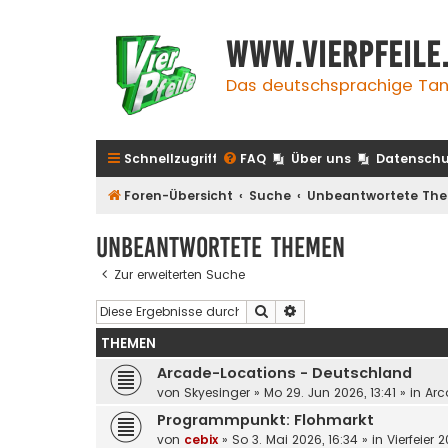
www.vierpfeile
Das deutschsprachige Tan
Schnellzugriff
FAQ
Über uns
Datenschu
Foren-Übersicht
Suche
Unbeantwortete Th
Unbeantwortete Themen
Zur erweiterten Suche
Suche
Erweiterte Suche
THEMEN
Arcade-Locations - Deutschland
von
Skyesinger
»
Mo 29. Jun 2026, 13:41
» in
Arc
Programmpunkt: Flohmarkt
von
cebix
»
So 3. Mai 2026, 16:34
» in
Vierfeier 