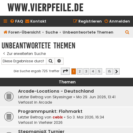
www.vierpfeile.de
FAQ
Kontakt
Registrieren
Anmelden
S
Foren-Übersicht
Suche
Unbeantwortete Themen
u
Unbeantwortete Themen
c
Zur erweiterten Suche
h
Suche
Erweiterte Suche
e
Seite
1
von
15
Die Suche ergab 725 Treffer
1
2
3
4
5
…
15
Nächste
Themen
Arcade-Locations - Deutschland
Letzter Beitrag von
Skyesinger
«
Mo 29. Jun 2026, 13:41
Verfasst in
Arcade
Programmpunkt: Flohmarkt
Letzter Beitrag von
cebix
«
So 3. Mai 2026, 16:34
Verfasst in
Vierfeier 2026
StepmaniaX Turnier