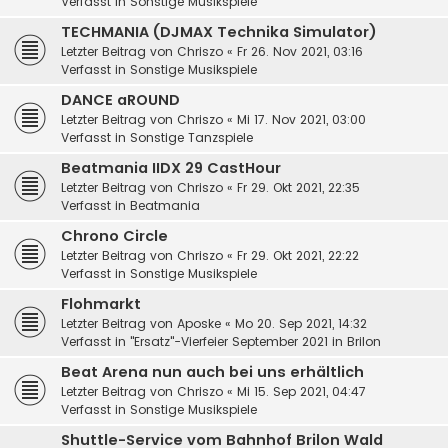
Verfasst in
Sonstige Musikspiele
TECHMANIA (DJMAX Technika Simulator)
Letzter Beitrag von
Chriszo
«
Fr 26. Nov 2021, 03:16
Verfasst in
Sonstige Musikspiele
DANCE aROUND
Letzter Beitrag von
Chriszo
«
Mi 17. Nov 2021, 03:00
Verfasst in
Sonstige Tanzspiele
Beatmania IIDX 29 CastHour
Letzter Beitrag von
Chriszo
«
Fr 29. Okt 2021, 22:35
Verfasst in
Beatmania
Chrono Circle
Letzter Beitrag von
Chriszo
«
Fr 29. Okt 2021, 22:22
Verfasst in
Sonstige Musikspiele
Flohmarkt
Letzter Beitrag von
Aposke
«
Mo 20. Sep 2021, 14:32
Verfasst in
"Ersatz"-Vierfeier September 2021 in Brilon
Beat Arena nun auch bei uns erhältlich
Letzter Beitrag von
Chriszo
«
Mi 15. Sep 2021, 04:47
Verfasst in
Sonstige Musikspiele
Shuttle-Service vom Bahnhof Brilon Wald