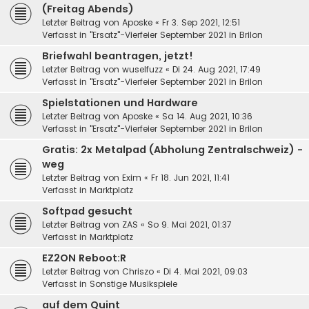
(Freitag Abends)
Letzter Beitrag von
Aposke
«
Fr 3. Sep 2021, 12:51
Verfasst in
"Ersatz"-Vierfeier September 2021 in Brilon
Briefwahl beantragen, jetzt!
Letzter Beitrag von
wuselfuzz
«
Di 24. Aug 2021, 17:49
Verfasst in
"Ersatz"-Vierfeier September 2021 in Brilon
Spielstationen und Hardware
Letzter Beitrag von
Aposke
«
Sa 14. Aug 2021, 10:36
Verfasst in
"Ersatz"-Vierfeier September 2021 in Brilon
Gratis: 2x Metalpad (Abholung Zentralschweiz) -
weg
Letzter Beitrag von
Exim
«
Fr 18. Jun 2021, 11:41
Verfasst in
Marktplatz
Softpad gesucht
Letzter Beitrag von
ZAS
«
So 9. Mai 2021, 01:37
Verfasst in
Marktplatz
EZ2ON Reboot:R
Letzter Beitrag von
Chriszo
«
Di 4. Mai 2021, 09:03
Verfasst in
Sonstige Musikspiele
auf dem Quint