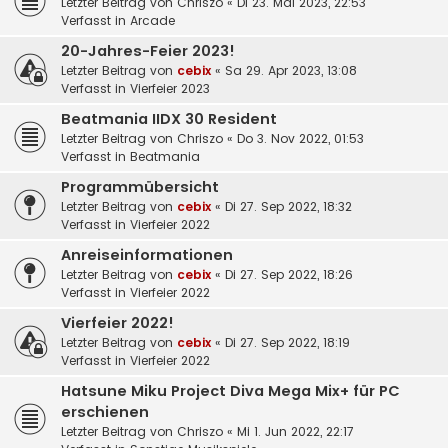
Letzter Beitrag von
Chriszo
«
Di 23. Mai 2023, 22:53
Verfasst in
Arcade
20-Jahres-Feier 2023!
Letzter Beitrag von
cebix
«
Sa 29. Apr 2023, 13:08
Verfasst in
Vierfeier 2023
Beatmania IIDX 30 Resident
Letzter Beitrag von
Chriszo
«
Do 3. Nov 2022, 01:53
Verfasst in
Beatmania
Programmübersicht
Letzter Beitrag von
cebix
«
Di 27. Sep 2022, 18:32
Verfasst in
Vierfeier 2022
Anreiseinformationen
Letzter Beitrag von
cebix
«
Di 27. Sep 2022, 18:26
Verfasst in
Vierfeier 2022
Vierfeier 2022!
Letzter Beitrag von
cebix
«
Di 27. Sep 2022, 18:19
Verfasst in
Vierfeier 2022
Hatsune Miku Project Diva Mega Mix+ für PC
erschienen
Letzter Beitrag von
Chriszo
«
Mi 1. Jun 2022, 22:17