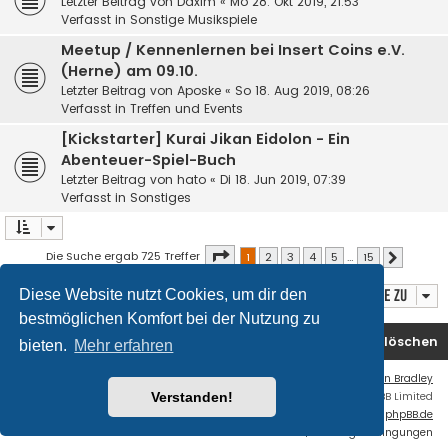
Letzter Beitrag von
Daxim
«
Mo 28. Okt 2019, 21:53
Verfasst in
Sonstige Musikspiele
Meetup / Kennenlernen bei Insert Coins e.V.
(Herne) am 09.10.
Letzter Beitrag von
Aposke
«
So 18. Aug 2019, 08:26
Verfasst in
Treffen und Events
[Kickstarter] Kurai Jikan Eidolon - Ein
Abenteuer-Spiel-Buch
Letzter Beitrag von
hato
«
Di 18. Jun 2019, 07:39
Verfasst in
Sonstiges
Seite
1
von
15
Die Suche ergab 725 Treffer
1
2
3
4
5
…
15
Nächste
Diese Website nutzt Cookies, um dir den
Gehe zu
bestmöglichen Komfort bei der Nutzung zu
Foren-Übersicht
Kontakt
Alle Cookies löschen
bieten.
Mehr erfahren
Flat Style by
Ian Bradley
Verstanden!
Powered by
phpBB
® Forum Software © phpBB Limited
Deutsche Übersetzung durch
phpBB.de
Datenschutz
|
Nutzungsbedingungen