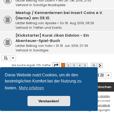
Letzter Beitrag von
Daxim
«
Mo 28. Okt 2019, 21:53
Verfasst in
Sonstige Musikspiele
Meetup / Kennenlernen bei Insert Coins e.V.
(Herne) am 09.10.
Letzter Beitrag von
Aposke
«
So 18. Aug 2019, 08:26
Verfasst in
Treffen und Events
[Kickstarter] Kurai Jikan Eidolon - Ein
Abenteuer-Spiel-Buch
Letzter Beitrag von
hato
«
Di 18. Jun 2019, 07:39
Verfasst in
Sonstiges
Seite
1
von
15
Die Suche ergab 725 Treffer
1
2
3
4
5
…
15
Nächste
Diese Website nutzt Cookies, um dir den
Gehe zu
bestmöglichen Komfort bei der Nutzung zu
Foren-Übersicht
Kontakt
Alle Cookies löschen
bieten.
Mehr erfahren
Flat Style by
Ian Bradley
Verstanden!
Powered by
phpBB
® Forum Software © phpBB Limited
Deutsche Übersetzung durch
phpBB.de
Datenschutz
|
Nutzungsbedingungen