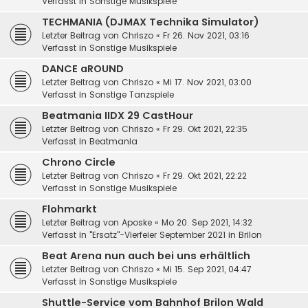
Verfasst in
Sonstige Musikspiele
TECHMANIA (DJMAX Technika Simulator)
Letzter Beitrag von
Chriszo
«
Fr 26. Nov 2021, 03:16
Verfasst in
Sonstige Musikspiele
DANCE aROUND
Letzter Beitrag von
Chriszo
«
Mi 17. Nov 2021, 03:00
Verfasst in
Sonstige Tanzspiele
Beatmania IIDX 29 CastHour
Letzter Beitrag von
Chriszo
«
Fr 29. Okt 2021, 22:35
Verfasst in
Beatmania
Chrono Circle
Letzter Beitrag von
Chriszo
«
Fr 29. Okt 2021, 22:22
Verfasst in
Sonstige Musikspiele
Flohmarkt
Letzter Beitrag von
Aposke
«
Mo 20. Sep 2021, 14:32
Verfasst in
"Ersatz"-Vierfeier September 2021 in Brilon
Beat Arena nun auch bei uns erhältlich
Letzter Beitrag von
Chriszo
«
Mi 15. Sep 2021, 04:47
Verfasst in
Sonstige Musikspiele
Shuttle-Service vom Bahnhof Brilon Wald