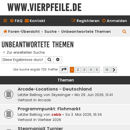
www.vierpfeile.de
FAQ
Kontakt
Registrieren
Anmelden
S
Foren-Übersicht
Suche
Unbeantwortete Themen
u
Unbeantwortete Themen
c
Zur erweiterten Suche
h
Suche
Erweiterte Suche
e
Seite
1
von
15
Die Suche ergab 725 Treffer
1
2
3
4
5
…
15
Nächste
Themen
Arcade-Locations - Deutschland
Letzter Beitrag von
Skyesinger
«
Mo 29. Jun 2026, 13:41
Verfasst in
Arcade
Programmpunkt: Flohmarkt
Letzter Beitrag von
cebix
«
So 3. Mai 2026, 16:34
Verfasst in
Vierfeier 2026
StepmaniaX Turnier