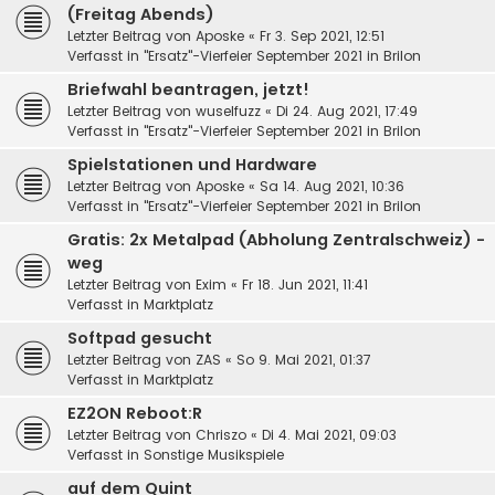
(Freitag Abends)
Letzter Beitrag von
Aposke
«
Fr 3. Sep 2021, 12:51
Verfasst in
"Ersatz"-Vierfeier September 2021 in Brilon
Briefwahl beantragen, jetzt!
Letzter Beitrag von
wuselfuzz
«
Di 24. Aug 2021, 17:49
Verfasst in
"Ersatz"-Vierfeier September 2021 in Brilon
Spielstationen und Hardware
Letzter Beitrag von
Aposke
«
Sa 14. Aug 2021, 10:36
Verfasst in
"Ersatz"-Vierfeier September 2021 in Brilon
Gratis: 2x Metalpad (Abholung Zentralschweiz) -
weg
Letzter Beitrag von
Exim
«
Fr 18. Jun 2021, 11:41
Verfasst in
Marktplatz
Softpad gesucht
Letzter Beitrag von
ZAS
«
So 9. Mai 2021, 01:37
Verfasst in
Marktplatz
EZ2ON Reboot:R
Letzter Beitrag von
Chriszo
«
Di 4. Mai 2021, 09:03
Verfasst in
Sonstige Musikspiele
auf dem Quint