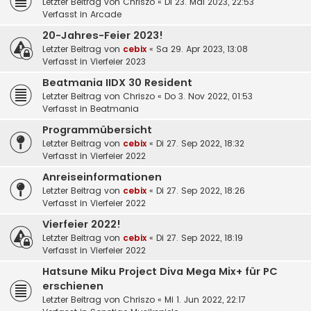
Letzter Beitrag von
Chriszo
«
Di 23. Mai 2023, 22:53
Verfasst in
Arcade
20-Jahres-Feier 2023!
Letzter Beitrag von
cebix
«
Sa 29. Apr 2023, 13:08
Verfasst in
Vierfeier 2023
Beatmania IIDX 30 Resident
Letzter Beitrag von
Chriszo
«
Do 3. Nov 2022, 01:53
Verfasst in
Beatmania
Programmübersicht
Letzter Beitrag von
cebix
«
Di 27. Sep 2022, 18:32
Verfasst in
Vierfeier 2022
Anreiseinformationen
Letzter Beitrag von
cebix
«
Di 27. Sep 2022, 18:26
Verfasst in
Vierfeier 2022
Vierfeier 2022!
Letzter Beitrag von
cebix
«
Di 27. Sep 2022, 18:19
Verfasst in
Vierfeier 2022
Hatsune Miku Project Diva Mega Mix+ für PC
erschienen
Letzter Beitrag von
Chriszo
«
Mi 1. Jun 2022, 22:17