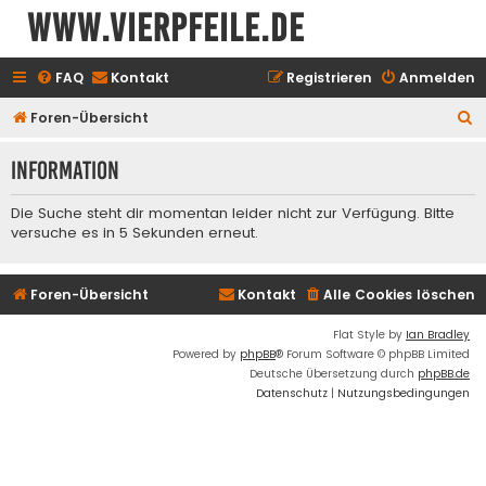
www.vierpfeile.de
FAQ
Kontakt
Registrieren
Anmelden
S
Foren-Übersicht
u
Information
c
h
Die Suche steht dir momentan leider nicht zur Verfügung. Bitte
e
versuche es in 5 Sekunden erneut.
Foren-Übersicht
Kontakt
Alle Cookies löschen
Flat Style by
Ian Bradley
Powered by
phpBB
® Forum Software © phpBB Limited
Deutsche Übersetzung durch
phpBB.de
Datenschutz
|
Nutzungsbedingungen