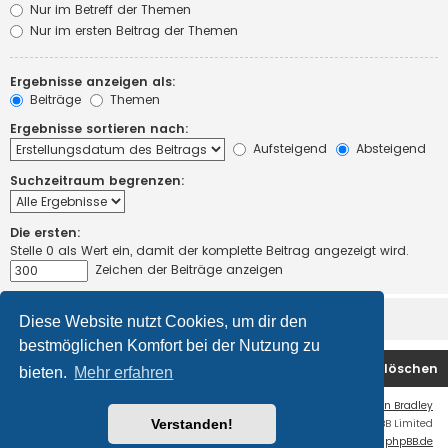
Nur im Betreff der Themen
Nur im ersten Beitrag der Themen
Ergebnisse anzeigen als:
Beiträge
Themen
Ergebnisse sortieren nach:
Aufsteigend
Absteigend
Suchzeitraum begrenzen:
Die ersten:
Stelle 0 als Wert ein, damit der komplette Beitrag angezeigt wird.
Zeichen der Beiträge anzeigen
Diese Website nutzt Cookies, um dir den
bestmöglichen Komfort bei der Nutzung zu
Foren-Übersicht
Kontakt
Alle Cookies löschen
bieten.
Mehr erfahren
Flat Style by
Ian Bradley
Verstanden!
Powered by
phpBB
® Forum Software © phpBB Limited
Deutsche Übersetzung durch
phpBB.de