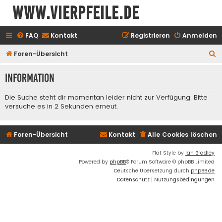
www.vierpfeile.de
FAQ
Kontakt
Registrieren
Anmelden
S
Foren-Übersicht
u
Information
c
h
Die Suche steht dir momentan leider nicht zur Verfügung. Bitte
e
versuche es in 2 Sekunden erneut.
Foren-Übersicht
Kontakt
Alle Cookies löschen
Flat Style by
Ian Bradley
Powered by
phpBB
® Forum Software © phpBB Limited
Deutsche Übersetzung durch
phpBB.de
Datenschutz
|
Nutzungsbedingungen