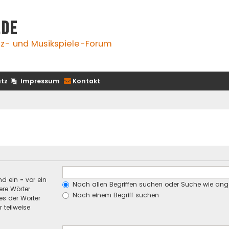
.de
z- und Musikspiele-Forum
tz
Impressum
Kontakt
nd ein
-
vor ein
Nach allen Begriffen suchen oder Suche wie an
re Wörter
Nach einem Begriff suchen
es der Wörter
 teilweise