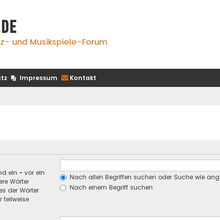
.de
z- und Musikspiele-Forum
tz
Impressum
Kontakt
nd ein
-
vor ein
Nach allen Begriffen suchen oder Suche wie an
re Wörter
Nach einem Begriff suchen
es der Wörter
 teilweise