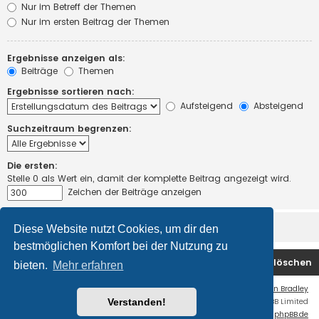
Nur im Betreff der Themen
Nur im ersten Beitrag der Themen
Ergebnisse anzeigen als:
Beiträge
Themen
Ergebnisse sortieren nach:
Aufsteigend
Absteigend
Suchzeitraum begrenzen:
Die ersten:
Stelle 0 als Wert ein, damit der komplette Beitrag angezeigt wird.
Zeichen der Beiträge anzeigen
Diese Website nutzt Cookies, um dir den
bestmöglichen Komfort bei der Nutzung zu
Foren-Übersicht
Kontakt
Alle Cookies löschen
bieten.
Mehr erfahren
Flat Style by
Ian Bradley
Verstanden!
Powered by
phpBB
® Forum Software © phpBB Limited
Deutsche Übersetzung durch
phpBB.de