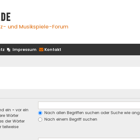
.de
z- und Musikspiele-Forum
tz
Impressum
Kontakt
nd ein
-
vor ein
Nach allen Begriffen suchen oder Suche wie an
re Wörter
Nach einem Begriff suchen
es der Wörter
 teilweise