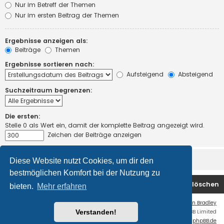
Nur im Betreff der Themen
Nur im ersten Beitrag der Themen
Ergebnisse anzeigen als:
Beiträge
Themen
Ergebnisse sortieren nach:
Aufsteigend
Absteigend
Suchzeitraum begrenzen:
Die ersten:
Stelle 0 als Wert ein, damit der komplette Beitrag angezeigt wird.
Zeichen der Beiträge anzeigen
Diese Website nutzt Cookies, um dir den
bestmöglichen Komfort bei der Nutzung zu
Foren-Übersicht
Kontakt
Alle Cookies löschen
bieten.
Mehr erfahren
Flat Style by
Ian Bradley
Verstanden!
Powered by
phpBB
® Forum Software © phpBB Limited
Deutsche Übersetzung durch
phpBB.de