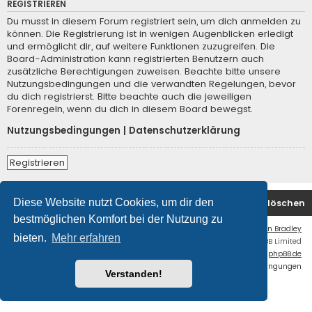
REGISTRIEREN
Du musst in diesem Forum registriert sein, um dich anmelden zu
können. Die Registrierung ist in wenigen Augenblicken erledigt
und ermöglicht dir, auf weitere Funktionen zuzugreifen. Die
Board-Administration kann registrierten Benutzern auch
zusätzliche Berechtigungen zuweisen. Beachte bitte unsere
Nutzungsbedingungen und die verwandten Regelungen, bevor
du dich registrierst. Bitte beachte auch die jeweiligen
Forenregeln, wenn du dich in diesem Board bewegst.
Nutzungsbedingungen
|
Datenschutzerklärung
Registrieren
Diese Website nutzt Cookies, um dir den
Foren-Übersicht
Kontakt
Alle Cookies löschen
bestmöglichen Komfort bei der Nutzung zu
Flat Style by
Ian Bradley
bieten.
Mehr erfahren
Powered by
phpBB
® Forum Software © phpBB Limited
Deutsche Übersetzung durch
phpBB.de
Datenschutz
|
Nutzungsbedingungen
Verstanden!