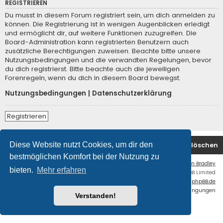
REGISTRIEREN
Du musst in diesem Forum registriert sein, um dich anmelden zu
können. Die Registrierung ist in wenigen Augenblicken erledigt
und ermöglicht dir, auf weitere Funktionen zuzugreifen. Die
Board-Administration kann registrierten Benutzern auch
zusätzliche Berechtigungen zuweisen. Beachte bitte unsere
Nutzungsbedingungen und die verwandten Regelungen, bevor
du dich registrierst. Bitte beachte auch die jeweiligen
Forenregeln, wenn du dich in diesem Board bewegst.
Nutzungsbedingungen
|
Datenschutzerklärung
Registrieren
Diese Website nutzt Cookies, um dir den
Foren-Übersicht
Kontakt
Alle Cookies löschen
bestmöglichen Komfort bei der Nutzung zu
Flat Style by
Ian Bradley
bieten.
Mehr erfahren
Powered by
phpBB
® Forum Software © phpBB Limited
Deutsche Übersetzung durch
phpBB.de
Datenschutz
|
Nutzungsbedingungen
Verstanden!