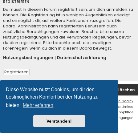
REGISTRIEREN
Du musst in diesem Forum registriert sein, um dich anmelden zu
können. Die Registrierung ist in wenigen Augenblicken erledigt
und ermöglicht dir, auf weitere Funktionen zuzugreifen. Die
Board-Administration kann registrierten Benutzern auch
zusätzliche Berechtigungen zuweisen. Beachte bitte unsere
Nutzungsbedingungen und die verwandten Regelungen, bevor
du dich registrierst. Bitte beachte auch die jeweiligen
Forenregeln, wenn du dich in diesem Board bewegst.
Nutzungsbedingungen
|
Datenschutzerklärung
Registrieren
Diese Website nutzt Cookies, um dir den
Foren-Übersicht
Kontakt
Alle Cookies löschen
bestmöglichen Komfort bei der Nutzung zu
Flat Style by
Ian Bradley
bieten.
Mehr erfahren
Powered by
phpBB
® Forum Software © phpBB Limited
Deutsche Übersetzung durch
phpBB.de
Datenschutz
|
Nutzungsbedingungen
Verstanden!