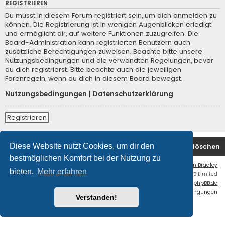
REGISTRIEREN
Du musst in diesem Forum registriert sein, um dich anmelden zu
können. Die Registrierung ist in wenigen Augenblicken erledigt
und ermöglicht dir, auf weitere Funktionen zuzugreifen. Die
Board-Administration kann registrierten Benutzern auch
zusätzliche Berechtigungen zuweisen. Beachte bitte unsere
Nutzungsbedingungen und die verwandten Regelungen, bevor
du dich registrierst. Bitte beachte auch die jeweiligen
Forenregeln, wenn du dich in diesem Board bewegst.
Nutzungsbedingungen
|
Datenschutzerklärung
Registrieren
Diese Website nutzt Cookies, um dir den
Foren-Übersicht
Kontakt
Alle Cookies löschen
bestmöglichen Komfort bei der Nutzung zu
Flat Style by
Ian Bradley
bieten.
Mehr erfahren
Powered by
phpBB
® Forum Software © phpBB Limited
Deutsche Übersetzung durch
phpBB.de
Datenschutz
|
Nutzungsbedingungen
Verstanden!