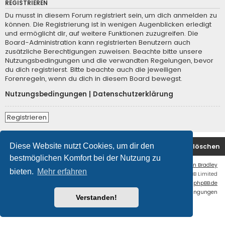
REGISTRIEREN
Du musst in diesem Forum registriert sein, um dich anmelden zu
können. Die Registrierung ist in wenigen Augenblicken erledigt
und ermöglicht dir, auf weitere Funktionen zuzugreifen. Die
Board-Administration kann registrierten Benutzern auch
zusätzliche Berechtigungen zuweisen. Beachte bitte unsere
Nutzungsbedingungen und die verwandten Regelungen, bevor
du dich registrierst. Bitte beachte auch die jeweiligen
Forenregeln, wenn du dich in diesem Board bewegst.
Nutzungsbedingungen
|
Datenschutzerklärung
Registrieren
Diese Website nutzt Cookies, um dir den
Foren-Übersicht
Kontakt
Alle Cookies löschen
bestmöglichen Komfort bei der Nutzung zu
Flat Style by
Ian Bradley
bieten.
Mehr erfahren
Powered by
phpBB
® Forum Software © phpBB Limited
Deutsche Übersetzung durch
phpBB.de
Datenschutz
|
Nutzungsbedingungen
Verstanden!