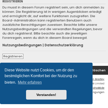
REGISTRIEREN
Du musst in diesem Forum registriert sein, um dich anmelden zu
können. Die Registrierung ist in wenigen Augenblicken erledigt
und ermöglicht dir, auf weitere Funktionen zuzugreifen. Die
Board-Administration kann registrierten Benutzern auch
zusätzliche Berechtigungen zuweisen. Beachte bitte unsere
Nutzungsbedingungen und die verwandten Regelungen, bevor
du dich registrierst. Bitte beachte auch die jeweiligen
Forenregeln, wenn du dich in diesem Board bewegst.
Nutzungsbedingungen
|
Datenschutzerklärung
Registrieren
Diese Website nutzt Cookies, um dir den
Foren-Übersicht
Kontakt
Alle Cookies löschen
bestmöglichen Komfort bei der Nutzung zu
Flat Style by
Ian Bradley
bieten.
Mehr erfahren
Powered by
phpBB
® Forum Software © phpBB Limited
Deutsche Übersetzung durch
phpBB.de
Datenschutz
|
Nutzungsbedingungen
Verstanden!