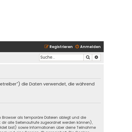
Registrieren
Anmelden
Suche
Erweiterte Suche
 Betreiber“) die Daten verwendet, die während
in Browser als temporäre Dateien ablegt und die
t dir alle Seitenaufrufe zugeordnet werden können),
ldet bist) sowie Informationen über deine Teilnahme