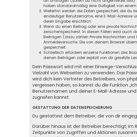
an Umfragen (sofern du nicht angemeldet bist) ge
haben standardmäßig eine Gültigkeit von einem Ja
Weiterhin werden die Daten gespeichert, die du be
eindeutiger Benutzername, eine E-Mail-Adresse un
deren Eingabe ersichtlich.
Wenn du einen Beitrag oder eine private Nachricht
zwischenspeicherst. In diesen Fällen wird auch d
Beiträgen (dazu zählen Private Nachrichten und 
Anmeldeversuche. Die von deinem Browser übermit
gespeichert.
Schließlich erfordern einzelne Funktionen des B
deinen Beiträgen oder explizit von dir gesetzte 
Dein Passwort wird mit einer Einwege-Verschlüss
Vielzahl von Webseiten zu verwenden. Das Pass
wird dich kein Vertreter des Betreibers, von ph
vergessen haben, so kannst du die Funktion „
Benutzernamen und deiner E-Mail-Adresse und 
zugreifen kannst.
GESTATTUNG DER DATENSPEICHERUNG
Du gestattest dem Betreiber, die von dir eing
Darüber hinaus ist der Betreiber berechtigt, i
Zeitpunkte von Zugriffen und Aktionen zusamme