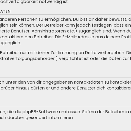
achverfolgbarkeit notwendig ist.
DATEN
anderen Personen zu ermöglichen. Du bist dir daher bewusst, da
glich sein können. Der Betreiber kann jedoch festlegen, dass ei
trierte Benutzer, Administratoren etc.) zugänglich sind. Wenn 
taktiere den Betreiber. Die E-Mail-Adresse aus deinem Profil 
ugänglich.
treiber nur mit deiner Zustimmung an Dritte weitergeben. Dies 
trafverfolgungsbehörden) verpflichtet ist oder die Daten zur D
ch unter den von dir angegebenen Kontaktdaten zu kontaktieren
 Darüber hinaus dürfen er und andere Benutzer dich kontaktiere
iten, die die phpBB-Software umfassen. Sofern der Betreiber i
ich darüber gesondert informieren.