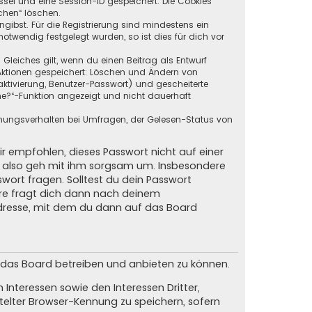
ssel und eine Session-ID gespeichert. Die Cookies
chen“ löschen.
ngibst. Für die Registrierung sind mindestens ein
twendig festgelegt wurden, so ist dies für dich vor
 Gleiches gilt, wenn du einen Beitrag als Entwurf
n Aktionen gespeichert: Löschen und Ändern von
ktivierung, Benutzer-Passwort) und gescheiterte
ne?“-Funktion angezeigt und nicht dauerhaft
mmungsverhalten bei Umfragen, der Gelesen-Status von
ir empfohlen, dieses Passwort nicht auf einer
d, also geh mit ihm sorgsam um. Insbesondere
swort fragen. Solltest du dein Passwort
are fragt dich dann nach deinem
dresse, mit dem du dann auf das Board
m das Board betreiben und anbieten zu können.
Interessen sowie den Interessen Dritter,
elter Browser-Kennung zu speichern, sofern