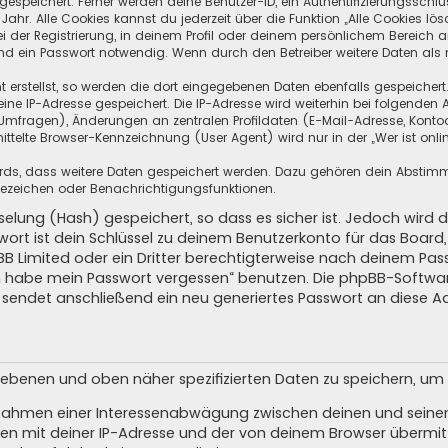
speichert. Ferner werden deine Benutzer-ID, ein Authentifizierungsschlü
hr. Alle Cookies kannst du jederzeit über die Funktion „Alle Cookies lös
i der Registrierung, in deinem Profil oder deinem persönlichem Bereich a
d ein Passwort notwendig. Wenn durch den Betreiber weitere Daten als no
 erstellst, so werden die dort eingegebenen Daten ebenfalls gespeichert.
eine IP-Adresse gespeichert. Die IP-Adresse wird weiterhin bei folgende
Umfragen), Änderungen an zentralen Profildaten (E-Mail-Adresse, Kontoa
telte Browser-Kennzeichnung (User Agent) wird nur in der „Wer ist onli
oards, dass weitere Daten gespeichert werden. Dazu gehören dein Absti
Lesezeichen oder Benachrichtigungsfunktionen.
elung (Hash) gespeichert, so dass es sicher ist. Jedoch wird d
wort ist dein Schlüssel zu deinem Benutzerkonto für das Boar
pBB Limited oder ein Dritter berechtigterweise nach deinem Pas
Ich habe mein Passwort vergessen“ benutzen. Die phpBB-Softw
sendet anschließend ein neu generiertes Passwort an diese A
egebenen und oben näher spezifizierten Daten zu speichern, u
m Rahmen einer Interessenabwägung zwischen deinen und seinen 
n mit deiner IP-Adresse und der von deinem Browser übermitt