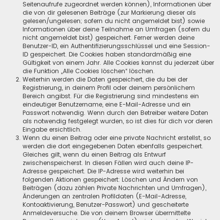
Seitenaufrufe zugeordnet werden können), Informationen über
die von dir gelesenen Beiträge (zur Markierung dieser als
gelesen/ungelesen; sofern du nicht angemeldet bist) sowie
Informationen über deine Teilnahme an Umfragen (sofern du
nicht angemeldet bist) gespeichert. Ferner werden deine
Benutzer-ID, ein Authentifizierungsschlüssel und eine Session-
ID gespeichert. Die Cookies haben standardmäßig eine
Gültigkeit von einem Jahr. Alle Cookies kannst du jederzeit über
die Funktion „Alle Cookies löschen“ löschen.
Weiterhin werden die Daten gespeichert, die du bei der
Registrierung, in deinem Profil oder deinem persönlichem
Bereich angibst. Für die Registrierung sind mindestens ein
eindeutiger Benutzername, eine E-Mail-Adresse und ein
Passwort notwendig. Wenn durch den Betreiber weitere Daten
als notwendig festgelegt wurden, so ist dies für dich vor deren
Eingabe ersichtlich.
Wenn du einen Beitrag oder eine private Nachricht erstellst, so
werden die dort eingegebenen Daten ebenfalls gespeichert.
Gleiches gilt, wenn du einen Beitrag als Entwurf
zwischenspeicherst. In diesen Fällen wird auch deine IP-
Adresse gespeichert. Die IP-Adresse wird weiterhin bei
folgenden Aktionen gespeichert: Löschen und Ändern von
Beiträgen (dazu zählen Private Nachrichten und Umfragen),
Änderungen an zentralen Profildaten (E-Mail-Adresse,
Kontoaktivierung, Benutzer-Passwort) und gescheiterte
Anmeldeversuche. Die von deinem Browser übermittelte