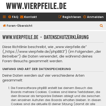
www.vierpfeile.de
FAQ
Kontakt
Registrieren
Anmelden
S
Foren-Übersicht
u
www.vierpfeile.de - Datenschutzerklärung
c
h
Diese Richtlinie beschreibt, wie „www.vierpfeile.de“
e
(„https://www.vierpfeile.de/phpBB3“) (im Folgenden „der
Betreiber“) die Daten verwendet, die während deines
Foren-Besuchs gesammelt werden.
UMFANG UND ART DER DATENSPEICHERUNG
Deine Daten werden auf vier verschiedene Arten
gesammelt:
Die Forensoftware phpBB erstellt bei deinem Besuch des
Boards mehrere Cookies. Cookies sind kleine Textdateien, die
dein Browser als temporäre Dateien ablegt und die zwischen
den einzelnen Aufrufen des Boards erhalten bleiben. In diesen
Cookies sind die aktuelle ID deiner Sitzung (damit dir alle