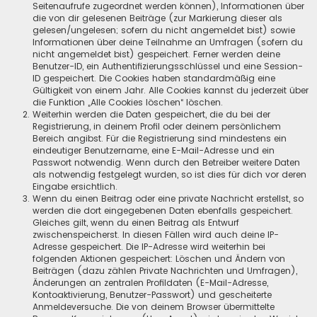
Seitenaufrufe zugeordnet werden können), Informationen über
die von dir gelesenen Beiträge (zur Markierung dieser als
gelesen/ungelesen; sofern du nicht angemeldet bist) sowie
Informationen über deine Teilnahme an Umfragen (sofern du
nicht angemeldet bist) gespeichert. Ferner werden deine
Benutzer-ID, ein Authentifizierungsschlüssel und eine Session-
ID gespeichert. Die Cookies haben standardmäßig eine
Gültigkeit von einem Jahr. Alle Cookies kannst du jederzeit über
die Funktion „Alle Cookies löschen“ löschen.
Weiterhin werden die Daten gespeichert, die du bei der
Registrierung, in deinem Profil oder deinem persönlichem
Bereich angibst. Für die Registrierung sind mindestens ein
eindeutiger Benutzername, eine E-Mail-Adresse und ein
Passwort notwendig. Wenn durch den Betreiber weitere Daten
als notwendig festgelegt wurden, so ist dies für dich vor deren
Eingabe ersichtlich.
Wenn du einen Beitrag oder eine private Nachricht erstellst, so
werden die dort eingegebenen Daten ebenfalls gespeichert.
Gleiches gilt, wenn du einen Beitrag als Entwurf
zwischenspeicherst. In diesen Fällen wird auch deine IP-
Adresse gespeichert. Die IP-Adresse wird weiterhin bei
folgenden Aktionen gespeichert: Löschen und Ändern von
Beiträgen (dazu zählen Private Nachrichten und Umfragen),
Änderungen an zentralen Profildaten (E-Mail-Adresse,
Kontoaktivierung, Benutzer-Passwort) und gescheiterte
Anmeldeversuche. Die von deinem Browser übermittelte