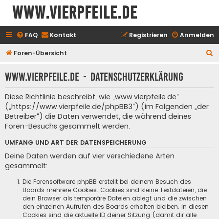
www.vierpfeile.de
FAQ
Kontakt
Registrieren
Anmelden
S
Foren-Übersicht
u
www.vierpfeile.de - Datenschutzerklärung
c
h
Diese Richtlinie beschreibt, wie „www.vierpfeile.de“
e
(„https://www.vierpfeile.de/phpBB3“) (im Folgenden „der
Betreiber“) die Daten verwendet, die während deines
Foren-Besuchs gesammelt werden.
UMFANG UND ART DER DATENSPEICHERUNG
Deine Daten werden auf vier verschiedene Arten
gesammelt:
Die Forensoftware phpBB erstellt bei deinem Besuch des
Boards mehrere Cookies. Cookies sind kleine Textdateien, die
dein Browser als temporäre Dateien ablegt und die zwischen
den einzelnen Aufrufen des Boards erhalten bleiben. In diesen
Cookies sind die aktuelle ID deiner Sitzung (damit dir alle