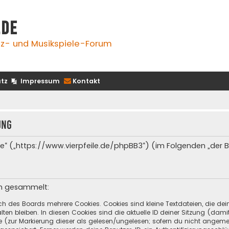
.de
z- und Musikspiele-Forum
tz
Impressum
Kontakt
ung
e.de“ („https://www.vierpfeile.de/phpBB3“) (im Folgenden „der
en gesammelt:
ch des Boards mehrere Cookies. Cookies sind kleine Textdateien, die de
ten bleiben. In diesen Cookies sind die aktuelle ID deiner Sitzung (dami
ge (zur Markierung dieser als gelesen/ungelesen; sofern du nicht angeme