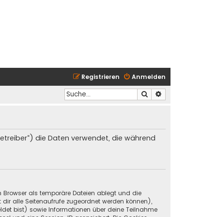
Registrieren
Anmelden
Suche
Erweiterte Suche
 Betreiber“) die Daten verwendet, die während
in Browser als temporäre Dateien ablegt und die
t dir alle Seitenaufrufe zugeordnet werden können),
ldet bist) sowie Informationen über deine Teilnahme