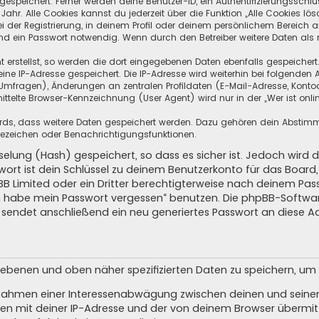
speichert. Ferner werden deine Benutzer-ID, ein Authentifizierungsschlü
hr. Alle Cookies kannst du jederzeit über die Funktion „Alle Cookies lös
i der Registrierung, in deinem Profil oder deinem persönlichem Bereich a
d ein Passwort notwendig. Wenn durch den Betreiber weitere Daten als no
 erstellst, so werden die dort eingegebenen Daten ebenfalls gespeichert.
eine IP-Adresse gespeichert. Die IP-Adresse wird weiterhin bei folgende
Umfragen), Änderungen an zentralen Profildaten (E-Mail-Adresse, Kontoa
telte Browser-Kennzeichnung (User Agent) wird nur in der „Wer ist onli
oards, dass weitere Daten gespeichert werden. Dazu gehören dein Absti
Lesezeichen oder Benachrichtigungsfunktionen.
elung (Hash) gespeichert, so dass es sicher ist. Jedoch wird d
wort ist dein Schlüssel zu deinem Benutzerkonto für das Boar
pBB Limited oder ein Dritter berechtigterweise nach deinem Pas
Ich habe mein Passwort vergessen“ benutzen. Die phpBB-Softw
sendet anschließend ein neu generiertes Passwort an diese A
egebenen und oben näher spezifizierten Daten zu speichern, u
m Rahmen einer Interessenabwägung zwischen deinen und seinen 
n mit deiner IP-Adresse und der von deinem Browser übermitt