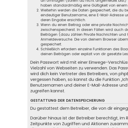
an Umfragen (sofern du nicht angemeldet bist) ge
haben standardmäßig eine Gültigkeit von einem Ja
Weiterhin werden die Daten gespeichert, die du be
eindeutiger Benutzername, eine E-Mail-Adresse un
deren Eingabe ersichtlich.
Wenn du einen Beitrag oder eine private Nachricht
zwischenspeicherst. In diesen Fällen wird auch d
Beiträgen (dazu zählen Private Nachrichten und 
Anmeldeversuche. Die von deinem Browser übermit
gespeichert.
Schließlich erfordern einzelne Funktionen des B
deinen Beiträgen oder explizit von dir gesetzte 
Dein Passwort wird mit einer Einwege-Verschlüss
Vielzahl von Webseiten zu verwenden. Das Pass
wird dich kein Vertreter des Betreibers, von ph
vergessen haben, so kannst du die Funktion „
Benutzernamen und deiner E-Mail-Adresse und 
zugreifen kannst.
GESTATTUNG DER DATENSPEICHERUNG
Du gestattest dem Betreiber, die von dir eing
Darüber hinaus ist der Betreiber berechtigt, i
Zeitpunkte von Zugriffen und Aktionen zusamme