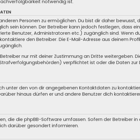
achverfolgbarkeit notwendig ist.
DATEN
anderen Personen zu ermöglichen. Du bist dir daher bewusst, da
glich sein können. Der Betreiber kann jedoch festlegen, dass ei
trierte Benutzer, Administratoren etc.) zugänglich sind. Wenn 
taktiere den Betreiber. Die E-Mail-Adresse aus deinem Profil 
ugänglich.
treiber nur mit deiner Zustimmung an Dritte weitergeben. Dies 
trafverfolgungsbehörden) verpflichtet ist oder die Daten zur D
ch unter den von dir angegebenen Kontaktdaten zu kontaktieren
 Darüber hinaus dürfen er und andere Benutzer dich kontaktiere
iten, die die phpBB-Software umfassen. Sofern der Betreiber i
ich darüber gesondert informieren.