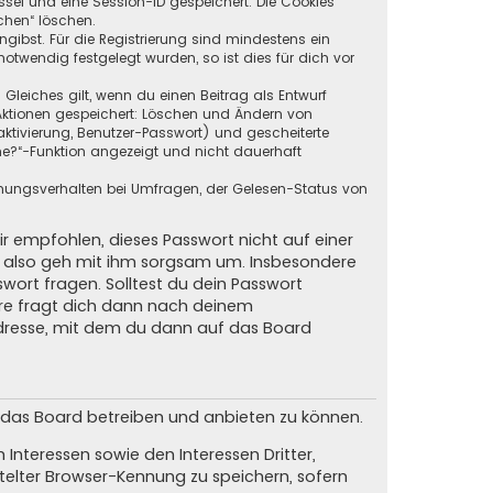
ssel und eine Session-ID gespeichert. Die Cookies
chen“ löschen.
ngibst. Für die Registrierung sind mindestens ein
twendig festgelegt wurden, so ist dies für dich vor
 Gleiches gilt, wenn du einen Beitrag als Entwurf
n Aktionen gespeichert: Löschen und Ändern von
ktivierung, Benutzer-Passwort) und gescheiterte
ne?“-Funktion angezeigt und nicht dauerhaft
mmungsverhalten bei Umfragen, der Gelesen-Status von
ir empfohlen, dieses Passwort nicht auf einer
d, also geh mit ihm sorgsam um. Insbesondere
swort fragen. Solltest du dein Passwort
are fragt dich dann nach deinem
dresse, mit dem du dann auf das Board
m das Board betreiben und anbieten zu können.
Interessen sowie den Interessen Dritter,
elter Browser-Kennung zu speichern, sofern