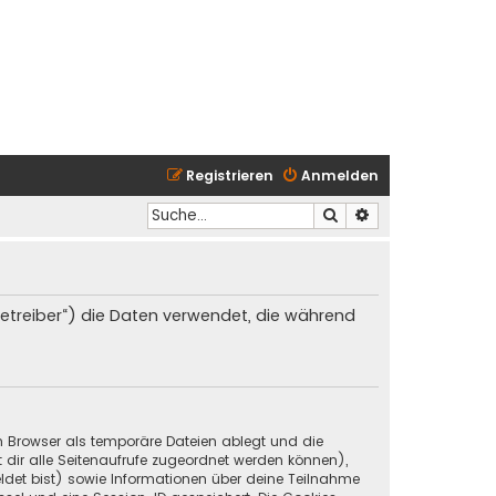
Registrieren
Anmelden
Suche
Erweiterte Suche
 Betreiber“) die Daten verwendet, die während
in Browser als temporäre Dateien ablegt und die
t dir alle Seitenaufrufe zugeordnet werden können),
ldet bist) sowie Informationen über deine Teilnahme