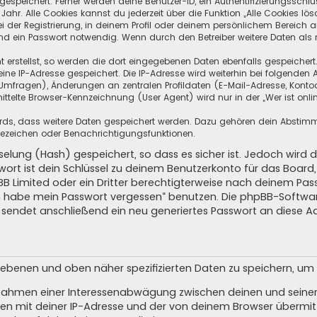
speichert. Ferner werden deine Benutzer-ID, ein Authentifizierungsschlü
hr. Alle Cookies kannst du jederzeit über die Funktion „Alle Cookies lös
i der Registrierung, in deinem Profil oder deinem persönlichem Bereich a
d ein Passwort notwendig. Wenn durch den Betreiber weitere Daten als no
 erstellst, so werden die dort eingegebenen Daten ebenfalls gespeichert.
eine IP-Adresse gespeichert. Die IP-Adresse wird weiterhin bei folgende
Umfragen), Änderungen an zentralen Profildaten (E-Mail-Adresse, Kontoa
telte Browser-Kennzeichnung (User Agent) wird nur in der „Wer ist onli
oards, dass weitere Daten gespeichert werden. Dazu gehören dein Absti
Lesezeichen oder Benachrichtigungsfunktionen.
elung (Hash) gespeichert, so dass es sicher ist. Jedoch wird d
wort ist dein Schlüssel zu deinem Benutzerkonto für das Boar
pBB Limited oder ein Dritter berechtigterweise nach deinem Pas
Ich habe mein Passwort vergessen“ benutzen. Die phpBB-Softw
sendet anschließend ein neu generiertes Passwort an diese A
egebenen und oben näher spezifizierten Daten zu speichern, u
m Rahmen einer Interessenabwägung zwischen deinen und seinen 
n mit deiner IP-Adresse und der von deinem Browser übermitt