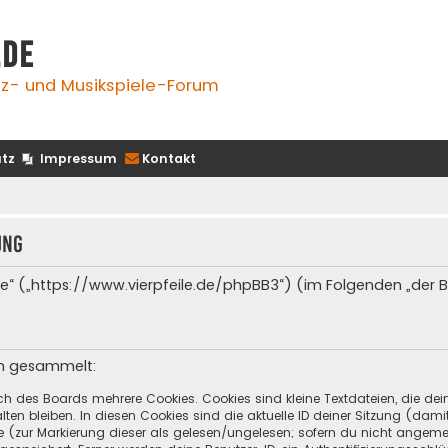
.de
z- und Musikspiele-Forum
tz
Impressum
Kontakt
ung
e.de“ („https://www.vierpfeile.de/phpBB3“) (im Folgenden „der
en gesammelt:
ch des Boards mehrere Cookies. Cookies sind kleine Textdateien, die de
ten bleiben. In diesen Cookies sind die aktuelle ID deiner Sitzung (dami
ge (zur Markierung dieser als gelesen/ungelesen; sofern du nicht angeme