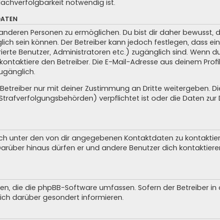
achverfolgbarkeit notwendig ist.
DATEN
anderen Personen zu ermöglichen. Du bist dir daher bewusst, da
glich sein können. Der Betreiber kann jedoch festlegen, dass ei
trierte Benutzer, Administratoren etc.) zugänglich sind. Wenn 
taktiere den Betreiber. Die E-Mail-Adresse aus deinem Profil 
ugänglich.
treiber nur mit deiner Zustimmung an Dritte weitergeben. Dies 
trafverfolgungsbehörden) verpflichtet ist oder die Daten zur D
ch unter den von dir angegebenen Kontaktdaten zu kontaktieren
 Darüber hinaus dürfen er und andere Benutzer dich kontaktiere
iten, die die phpBB-Software umfassen. Sofern der Betreiber i
ich darüber gesondert informieren.