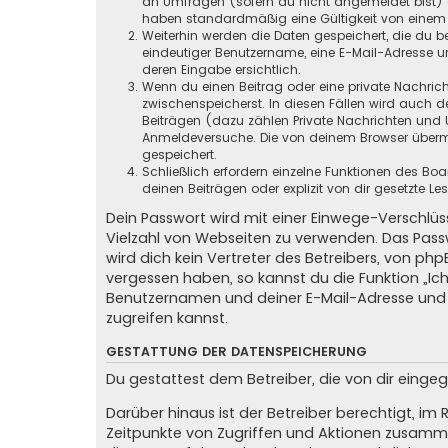
an Umfragen (sofern du nicht angemeldet bist) ge
haben standardmäßig eine Gültigkeit von einem Ja
Weiterhin werden die Daten gespeichert, die du be
eindeutiger Benutzername, eine E-Mail-Adresse un
deren Eingabe ersichtlich.
Wenn du einen Beitrag oder eine private Nachricht
zwischenspeicherst. In diesen Fällen wird auch d
Beiträgen (dazu zählen Private Nachrichten und 
Anmeldeversuche. Die von deinem Browser übermit
gespeichert.
Schließlich erfordern einzelne Funktionen des B
deinen Beiträgen oder explizit von dir gesetzte 
Dein Passwort wird mit einer Einwege-Verschlüss
Vielzahl von Webseiten zu verwenden. Das Pass
wird dich kein Vertreter des Betreibers, von ph
vergessen haben, so kannst du die Funktion „
Benutzernamen und deiner E-Mail-Adresse und 
zugreifen kannst.
GESTATTUNG DER DATENSPEICHERUNG
Du gestattest dem Betreiber, die von dir eing
Darüber hinaus ist der Betreiber berechtigt, i
Zeitpunkte von Zugriffen und Aktionen zusamme