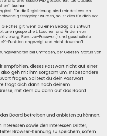
ssel und eine Session-ID gespeichert. Die Cookies
chen“ löschen.
ngibst. Für die Registrierung sind mindestens ein
twendig festgelegt wurden, so ist dies für dich vor
 Gleiches gilt, wenn du einen Beitrag als Entwurf
n Aktionen gespeichert: Löschen und Ändern von
ktivierung, Benutzer-Passwort) und gescheiterte
ne?“-Funktion angezeigt und nicht dauerhaft
mmungsverhalten bei Umfragen, der Gelesen-Status von
ir empfohlen, dieses Passwort nicht auf einer
d, also geh mit ihm sorgsam um. Insbesondere
swort fragen. Solltest du dein Passwort
are fragt dich dann nach deinem
dresse, mit dem du dann auf das Board
m das Board betreiben und anbieten zu können.
Interessen sowie den Interessen Dritter,
elter Browser-Kennung zu speichern, sofern