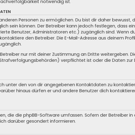
achverfolgbarkeit notwendig ist.
DATEN
anderen Personen zu ermöglichen. Du bist dir daher bewusst, da
glich sein können. Der Betreiber kann jedoch festlegen, dass ei
trierte Benutzer, Administratoren etc.) zugänglich sind. Wenn 
taktiere den Betreiber. Die E-Mail-Adresse aus deinem Profil 
ugänglich.
treiber nur mit deiner Zustimmung an Dritte weitergeben. Dies 
trafverfolgungsbehörden) verpflichtet ist oder die Daten zur D
ch unter den von dir angegebenen Kontaktdaten zu kontaktieren
 Darüber hinaus dürfen er und andere Benutzer dich kontaktiere
iten, die die phpBB-Software umfassen. Sofern der Betreiber i
ich darüber gesondert informieren.