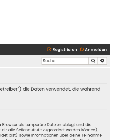
Registrieren
Anmelden
Suche
Erweiterte Suche
 Betreiber“) die Daten verwendet, die während
in Browser als temporäre Dateien ablegt und die
t dir alle Seitenaufrufe zugeordnet werden können),
ldet bist) sowie Informationen über deine Teilnahme