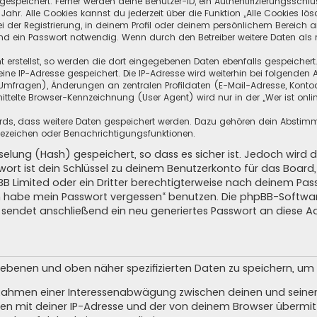
speichert. Ferner werden deine Benutzer-ID, ein Authentifizierungsschlü
hr. Alle Cookies kannst du jederzeit über die Funktion „Alle Cookies lös
i der Registrierung, in deinem Profil oder deinem persönlichem Bereich a
d ein Passwort notwendig. Wenn durch den Betreiber weitere Daten als no
 erstellst, so werden die dort eingegebenen Daten ebenfalls gespeichert.
eine IP-Adresse gespeichert. Die IP-Adresse wird weiterhin bei folgende
Umfragen), Änderungen an zentralen Profildaten (E-Mail-Adresse, Kontoa
telte Browser-Kennzeichnung (User Agent) wird nur in der „Wer ist onli
oards, dass weitere Daten gespeichert werden. Dazu gehören dein Absti
Lesezeichen oder Benachrichtigungsfunktionen.
elung (Hash) gespeichert, so dass es sicher ist. Jedoch wird d
wort ist dein Schlüssel zu deinem Benutzerkonto für das Boar
pBB Limited oder ein Dritter berechtigterweise nach deinem Pas
Ich habe mein Passwort vergessen“ benutzen. Die phpBB-Softw
sendet anschließend ein neu generiertes Passwort an diese A
egebenen und oben näher spezifizierten Daten zu speichern, u
m Rahmen einer Interessenabwägung zwischen deinen und seinen 
n mit deiner IP-Adresse und der von deinem Browser übermitt