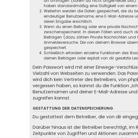
an Umfragen (sofern du nicht angemeldet bist) ge
haben standardmäßig eine Gültigkeit von einem Ja
Weiterhin werden die Daten gespeichert, die du be
eindeutiger Benutzername, eine E-Mail-Adresse un
deren Eingabe ersichtlich.
Wenn du einen Beitrag oder eine private Nachricht
zwischenspeicherst. In diesen Fällen wird auch d
Beiträgen (dazu zählen Private Nachrichten und 
Anmeldeversuche. Die von deinem Browser übermit
gespeichert.
Schließlich erfordern einzelne Funktionen des B
deinen Beiträgen oder explizit von dir gesetzte 
Dein Passwort wird mit einer Einwege-Verschlüss
Vielzahl von Webseiten zu verwenden. Das Pass
wird dich kein Vertreter des Betreibers, von ph
vergessen haben, so kannst du die Funktion „
Benutzernamen und deiner E-Mail-Adresse und 
zugreifen kannst.
GESTATTUNG DER DATENSPEICHERUNG
Du gestattest dem Betreiber, die von dir eing
Darüber hinaus ist der Betreiber berechtigt, i
Zeitpunkte von Zugriffen und Aktionen zusamme