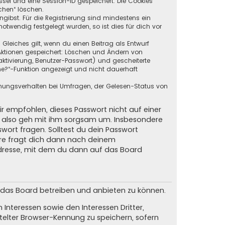
ssel und eine Session-ID gespeichert. Die Cookies
chen“ löschen.
ngibst. Für die Registrierung sind mindestens ein
twendig festgelegt wurden, so ist dies für dich vor
 Gleiches gilt, wenn du einen Beitrag als Entwurf
n Aktionen gespeichert: Löschen und Ändern von
ktivierung, Benutzer-Passwort) und gescheiterte
ne?“-Funktion angezeigt und nicht dauerhaft
mmungsverhalten bei Umfragen, der Gelesen-Status von
ir empfohlen, dieses Passwort nicht auf einer
d, also geh mit ihm sorgsam um. Insbesondere
swort fragen. Solltest du dein Passwort
are fragt dich dann nach deinem
dresse, mit dem du dann auf das Board
m das Board betreiben und anbieten zu können.
Interessen sowie den Interessen Dritter,
elter Browser-Kennung zu speichern, sofern