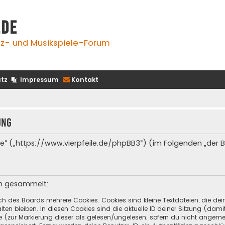
.de
z- und Musikspiele-Forum
tz
Impressum
Kontakt
ung
e.de“ („https://www.vierpfeile.de/phpBB3“) (im Folgenden „der
en gesammelt:
ch des Boards mehrere Cookies. Cookies sind kleine Textdateien, die de
ten bleiben. In diesen Cookies sind die aktuelle ID deiner Sitzung (dami
ge (zur Markierung dieser als gelesen/ungelesen; sofern du nicht angeme