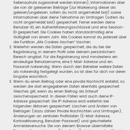
Seitenaufrufe zugeordnet werden können), Informationen über
die von dir gelesenen Beiträge (zur Markierung dieser als
gelesen/ungelesen; sofern du nicht angemeldet bist) sowie
Informationen über deine Teilnahme an Umfragen (sofern du
nicht angemeldet bist) gespeichert. Ferner werden deine
Benutzer-ID, ein Authentifizierungsschlüssel und eine Session-
ID gespeichert. Die Cookies haben standardmäßig eine
Gültigkeit von einem Jahr. Alle Cookies kannst du jederzeit über
die Funktion „Alle Cookies löschen“ löschen.
Weiterhin werden die Daten gespeichert, die du bei der
Registrierung, in deinem Profil oder deinem persönlichem
Bereich angibst. Für die Registrierung sind mindestens ein
eindeutiger Benutzername, eine E-Mail-Adresse und ein
Passwort notwendig. Wenn durch den Betreiber weitere Daten
als notwendig festgelegt wurden, so ist dies für dich vor deren
Eingabe ersichtlich.
Wenn du einen Beitrag oder eine private Nachricht erstellst, so
werden die dort eingegebenen Daten ebenfalls gespeichert.
Gleiches gilt, wenn du einen Beitrag als Entwurf
zwischenspeicherst. In diesen Fällen wird auch deine IP-
Adresse gespeichert. Die IP-Adresse wird weiterhin bei
folgenden Aktionen gespeichert: Löschen und Ändern von
Beiträgen (dazu zählen Private Nachrichten und Umfragen),
Änderungen an zentralen Profildaten (E-Mail-Adresse,
Kontoaktivierung, Benutzer-Passwort) und gescheiterte
Anmeldeversuche. Die von deinem Browser übermittelte