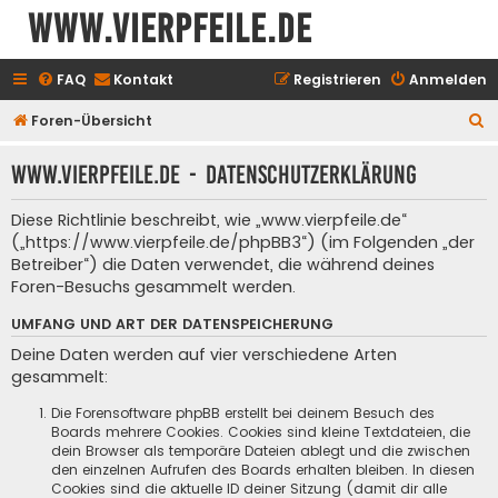
www.vierpfeile.de
FAQ
Kontakt
Registrieren
Anmelden
S
Foren-Übersicht
u
www.vierpfeile.de - Datenschutzerklärung
c
h
Diese Richtlinie beschreibt, wie „www.vierpfeile.de“
e
(„https://www.vierpfeile.de/phpBB3“) (im Folgenden „der
Betreiber“) die Daten verwendet, die während deines
Foren-Besuchs gesammelt werden.
UMFANG UND ART DER DATENSPEICHERUNG
Deine Daten werden auf vier verschiedene Arten
gesammelt:
Die Forensoftware phpBB erstellt bei deinem Besuch des
Boards mehrere Cookies. Cookies sind kleine Textdateien, die
dein Browser als temporäre Dateien ablegt und die zwischen
den einzelnen Aufrufen des Boards erhalten bleiben. In diesen
Cookies sind die aktuelle ID deiner Sitzung (damit dir alle