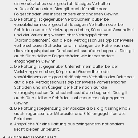
ein vorsätzliches oder grob fahrlässiges Verhalten
zurückzuführen sind. Dies gilt auch für mittelbare
Folgeschäden wie insbesondere entgangenen Gewinn.
Die Haftung ist gegenüber Verbrauchern außer bei
vorsätzlichem oder grob fahrlässigem Verhalten oder bei
Schäden aus der Verletzung von Leben, Körper und Gesundheit
und der Verletzung wesentlicher Vertragspflichten
(Kardinalpflichten) auf die bei Vertragsschluss typischerweise
vorhersehbaren Schäden und im übrigen der Höhe nach auf
die vertragstypischen Durchschnittsschäden begrenzt. Dies gilt
auch für mittelbare Folgeschäden wie insbesondere
entgangenen Gewinn.
Die Haftung ist gegenüber Unternehmern außer bei der
Verletzung von Leben, Körper und Gesundheit oder
vorsätzlichem oder grob fahrlässigem Verhalten des Betreibers
auf die bei Vertragsschluss typischerweise vorhersehbaren
Schäden und im Übrigen der Höhe nach auf die
vertragstypischen Durchschnittsschäden begrenzt. Dies gilt
auch für mittelbare Schäden, insbesondere entgangenen
Gewinn.
Die Haftungsbegrenzung der Absätze a bis c gilt sinngemäß
auch zugunsten der Mitarbeiter und Erfüllungsgehilfen des
Betreibers.
Ansprüche für eine Haftung aus zwingendem nationalem
Recht bleiben unberührt.
6. ÄNDERUNGSVORBEHALT