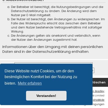
Der Betreiber ist berechtigt, die Nutzungsbedingungen und die
Datenschutzerklärung zu ändern. Die Änderung wird dem
Nutzer per E-Mail mitgeteilt.
Der Nutzer ist berechtigt, den Änderungen zu widersprechen. Im
Falle des Widerspruchs erlischt das zwischen dem Betreiber
und dem Nutzer bestehende Vertragsverhältnis mit sofortiger
Wirkung.
Die Änderungen gelten als anerkannt und verbindlich, wenn
der Nutzer den Änderungen zugestimmt hat.
Informationen über den Umgang mit deinen persönlichen
Daten sind in der Datenschutzerklärung enthalten.
Diese Website nutzt Cookies, um dir den
bestmöglichen Komfort bei der Nutzung zu
Foren-Übersicht
Kontakt
Alle Cookies löschen
bieten.
Mehr erfahren
Flat Style by
Ian Bradley
Powered by
phpBB
® Forum Software © phpBB Limited
Verstanden!
Deutsche Übersetzung durch
phpBB.de
Datenschutz
|
Nutzungsbedingungen