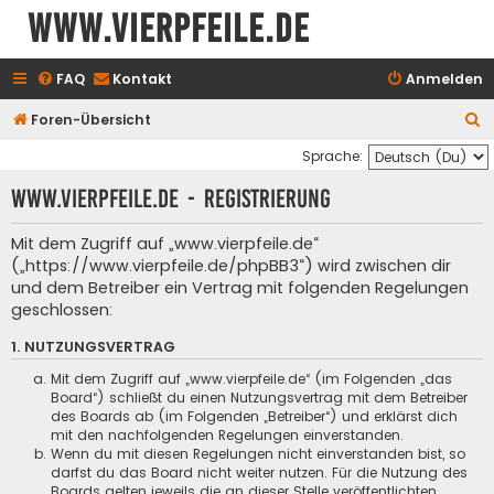
www.vierpfeile.de
FAQ
Kontakt
Anmelden
S
Foren-Übersicht
u
Sprache:
c
www.vierpfeile.de - Registrierung
h
e
Mit dem Zugriff auf „www.vierpfeile.de“
(„https://www.vierpfeile.de/phpBB3“) wird zwischen dir
und dem Betreiber ein Vertrag mit folgenden Regelungen
geschlossen:
1. NUTZUNGSVERTRAG
Mit dem Zugriff auf „www.vierpfeile.de“ (im Folgenden „das
Board“) schließt du einen Nutzungsvertrag mit dem Betreiber
des Boards ab (im Folgenden „Betreiber“) und erklärst dich
mit den nachfolgenden Regelungen einverstanden.
Wenn du mit diesen Regelungen nicht einverstanden bist, so
darfst du das Board nicht weiter nutzen. Für die Nutzung des
Boards gelten jeweils die an dieser Stelle veröffentlichten