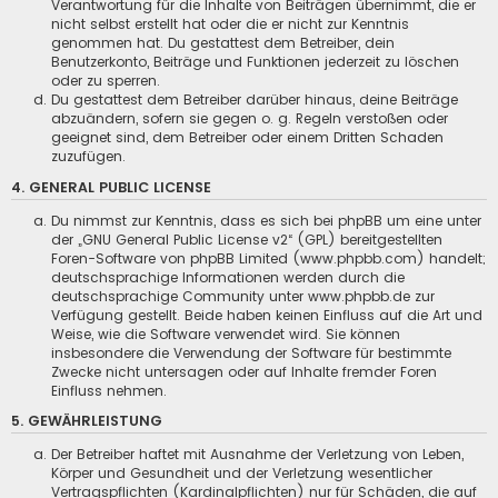
Verantwortung für die Inhalte von Beiträgen übernimmt, die er
nicht selbst erstellt hat oder die er nicht zur Kenntnis
genommen hat. Du gestattest dem Betreiber, dein
Benutzerkonto, Beiträge und Funktionen jederzeit zu löschen
oder zu sperren.
Du gestattest dem Betreiber darüber hinaus, deine Beiträge
abzuändern, sofern sie gegen o. g. Regeln verstoßen oder
geeignet sind, dem Betreiber oder einem Dritten Schaden
zuzufügen.
4. GENERAL PUBLIC LICENSE
Du nimmst zur Kenntnis, dass es sich bei phpBB um eine unter
der „
GNU General Public License v2
“ (GPL) bereitgestellten
Foren-Software von phpBB Limited (
www.phpbb.com
) handelt;
deutschsprachige Informationen werden durch die
deutschsprachige Community unter
www.phpbb.de
zur
Verfügung gestellt. Beide haben keinen Einfluss auf die Art und
Weise, wie die Software verwendet wird. Sie können
insbesondere die Verwendung der Software für bestimmte
Zwecke nicht untersagen oder auf Inhalte fremder Foren
Einfluss nehmen.
5. GEWÄHRLEISTUNG
Der Betreiber haftet mit Ausnahme der Verletzung von Leben,
Körper und Gesundheit und der Verletzung wesentlicher
Vertragspflichten (Kardinalpflichten) nur für Schäden, die auf