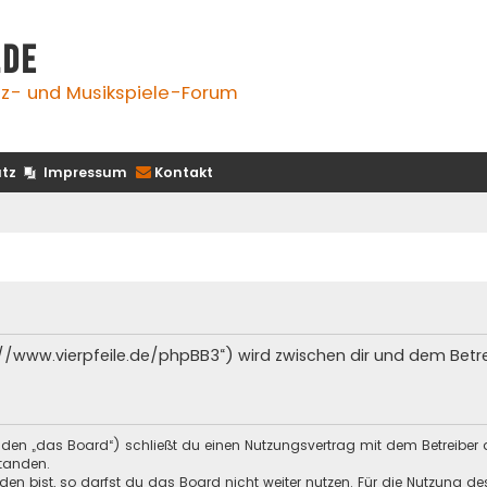
.de
z- und Musikspiele-Forum
tz
Impressum
Kontakt
s://www.vierpfeile.de/phpBB3“) wird zwischen dir und dem Bet
enden „das Board“) schließt du einen Nutzungsvertrag mit dem Betreiber 
tanden.
n bist, so darfst du das Board nicht weiter nutzen. Für die Nutzung des 