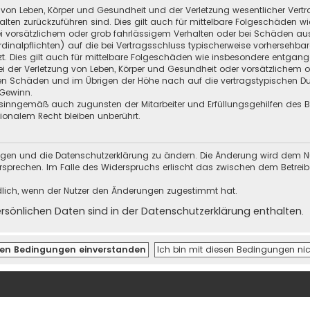
 von Leben, Körper und Gesundheit und der Verletzung wesentlicher Vertra
halten zurückzuführen sind. Dies gilt auch für mittelbare Folgeschäden
i vorsätzlichem oder grob fahrlässigem Verhalten oder bei Schäden au
Kardinalpflichten) auf die bei Vertragsschluss typischerweise vorherseh
t. Dies gilt auch für mittelbare Folgeschäden wie insbesondere entgan
i der Verletzung von Leben, Körper und Gesundheit oder vorsätzlichem o
en Schäden und im Übrigen der Höhe nach auf die vertragstypischen Dur
Gewinn.
sinngemäß auch zugunsten der Mitarbeiter und Erfüllungsgehilfen des Be
onalem Recht bleiben unberührt.
ungen und die Datenschutzerklärung zu ändern. Die Änderung wird dem Nutz
ersprechen. Im Falle des Widerspruchs erlischt das zwischen dem Betrei
dlich, wenn der Nutzer den Änderungen zugestimmt hat.
önlichen Daten sind in der Datenschutzerklärung enthalten.