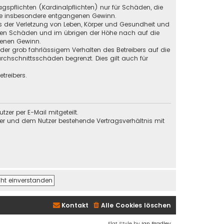
gspflichten (Kardinalpflichten) nur für Schäden, die
 wie insbesondere entgangenen Gewinn.
s der Verletzung von Leben, Körper und Gesundheit und
baren Schäden und im übrigen der Höhe nach auf die
genen Gewinn.
der grob fahrlässigem Verhalten des Betreibers auf die
chschnittsschäden begrenzt. Dies gilt auch für
treibers.
er per E-Mail mitgeteilt.
ber und dem Nutzer bestehende Vertragsverhältnis mit
Kontakt
Alle Cookies löschen
Flat Style by
Ian Bradley