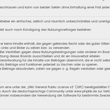
schlossen und kann von beiden Seiten ohne Einhaltung einer Frist jeder
 Betreiber ein einfaches, zeitlich und räumlich unbeschränktes und unent
leibt auch nach Kündigung des Nutzungsvertrages bestehen.
s er keine Inhalte enthält, die gegen geltendes Recht oder die guten Sitt
n Links und Bilder zu setzen bzw. zu verwenden.
 Bei Verstößen gegen diese Nutzungsbedingungen oder anderer im Board 
ung dieses Boards ausschließen und dir ein Hausverbot erteilen.
Verantwortung für die Inhalte von Beiträgen übernimmt, die er nicht selb
nto, Beiträge und Funktionen jederzeit zu löschen oder zu sperren.
e Beiträge abzuändern, sofern sie gegen o. g. Regeln verstoßen oder ge
m eine unter der „
GNU General Public License v2
“ (GPL) bereitgestellten
en durch die deutschsprachige Community unter
www.phpbb.de
zur Verf
 können insbesondere die Verwendung der Software für bestimmte Zwecke