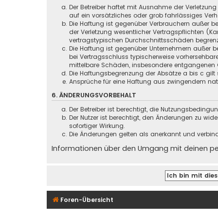
Der Betreiber haftet mit Ausnahme der Verletzung
auf ein vorsätzliches oder grob fahrlässiges Ver
Die Haftung ist gegenüber Verbrauchern außer be
der Verletzung wesentlicher Vertragspflichten (
vertragstypischen Durchschnittsschäden begrenz
Die Haftung ist gegenüber Unternehmern außer be
bei Vertragsschluss typischerweise vorhersehbar
mittelbare Schäden, insbesondere entgangenen 
Die Haftungsbegrenzung der Absätze a bis c gilt 
Ansprüche für eine Haftung aus zwingendem nati
6. ÄNDERUNGSVORBEHALT
Der Betreiber ist berechtigt, die Nutzungsbeding
Der Nutzer ist berechtigt, den Änderungen zu wid
sofortiger Wirkung.
Die Änderungen gelten als anerkannt und verbin
Informationen über den Umgang mit deinen pers
Foren-Übersicht