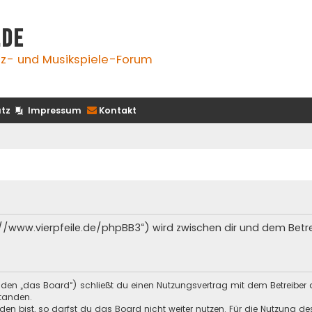
.de
z- und Musikspiele-Forum
tz
Impressum
Kontakt
s://www.vierpfeile.de/phpBB3“) wird zwischen dir und dem Bet
enden „das Board“) schließt du einen Nutzungsvertrag mit dem Betreiber 
tanden.
n bist, so darfst du das Board nicht weiter nutzen. Für die Nutzung des 