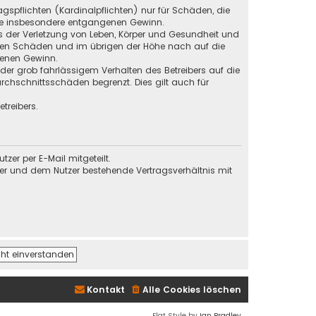
gspflichten (Kardinalpflichten) nur für Schäden, die
 wie insbesondere entgangenen Gewinn.
s der Verletzung von Leben, Körper und Gesundheit und
baren Schäden und im übrigen der Höhe nach auf die
genen Gewinn.
der grob fahrlässigem Verhalten des Betreibers auf die
chschnittsschäden begrenzt. Dies gilt auch für
treibers.
er per E-Mail mitgeteilt.
ber und dem Nutzer bestehende Vertragsverhältnis mit
Kontakt
Alle Cookies löschen
Flat Style by
Ian Bradley