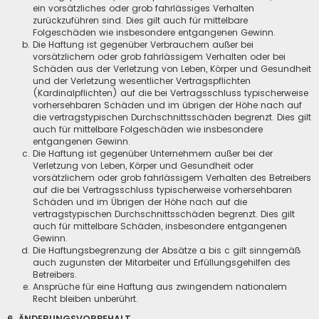
ein vorsätzliches oder grob fahrlässiges Verhalten
zurückzuführen sind. Dies gilt auch für mittelbare
Folgeschäden wie insbesondere entgangenen Gewinn.
Die Haftung ist gegenüber Verbrauchern außer bei
vorsätzlichem oder grob fahrlässigem Verhalten oder bei
Schäden aus der Verletzung von Leben, Körper und Gesundheit
und der Verletzung wesentlicher Vertragspflichten
(Kardinalpflichten) auf die bei Vertragsschluss typischerweise
vorhersehbaren Schäden und im übrigen der Höhe nach auf
die vertragstypischen Durchschnittsschäden begrenzt. Dies gilt
auch für mittelbare Folgeschäden wie insbesondere
entgangenen Gewinn.
Die Haftung ist gegenüber Unternehmern außer bei der
Verletzung von Leben, Körper und Gesundheit oder
vorsätzlichem oder grob fahrlässigem Verhalten des Betreibers
auf die bei Vertragsschluss typischerweise vorhersehbaren
Schäden und im Übrigen der Höhe nach auf die
vertragstypischen Durchschnittsschäden begrenzt. Dies gilt
auch für mittelbare Schäden, insbesondere entgangenen
Gewinn.
Die Haftungsbegrenzung der Absätze a bis c gilt sinngemäß
auch zugunsten der Mitarbeiter und Erfüllungsgehilfen des
Betreibers.
Ansprüche für eine Haftung aus zwingendem nationalem
Recht bleiben unberührt.
6. ÄNDERUNGSVORBEHALT