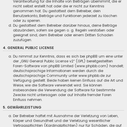
Verantwortung für die Inhalte von Beiträgen übernimmt, die er
nicht selbst erstellt hat oder die er nicht zur Kenntnis
genommen hat. Du gestattest dem Betreiber, dein
Benutzerkonto, Beiträge und Funktionen jederzeit zu löschen
oder zu sperren.
Du gestattest dem Betreiber darüber hinaus, deine Beiträge
abzuändern, sofern sie gegen o. g. Regeln verstoßen oder
geeignet sind, dem Betreiber oder einem Dritten Schaden
zuzufügen.
4. GENERAL PUBLIC LICENSE
Du nimmst zur Kenntnis, dass es sich bei phpBB um eine unter
der „
GNU General Public License v2
“ (GPL) bereitgestellten
Foren-Software von phpBB Limited (
www.phpbb.com
) handelt;
deutschsprachige Informationen werden durch die
deutschsprachige Community unter
www.phpbb.de
zur
Verfügung gestellt. Beide haben keinen Einfluss auf die Art und
Weise, wie die Software verwendet wird. Sie können
insbesondere die Verwendung der Software für bestimmte
Zwecke nicht untersagen oder auf Inhalte fremder Foren
Einfluss nehmen.
5. GEWÄHRLEISTUNG
Der Betreiber haftet mit Ausnahme der Verletzung von Leben,
Körper und Gesundheit und der Verletzung wesentlicher
Vertragspflichten (Kardinalpflichten) nur für Schäden, die auf