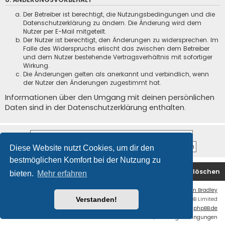
Der Betreiber ist berechtigt, die Nutzungsbedingungen und die
Datenschutzerklärung zu ändern. Die Änderung wird dem
Nutzer per E-Mail mitgeteilt.
Der Nutzer ist berechtigt, den Änderungen zu widersprechen. Im
Falle des Widerspruchs erlischt das zwischen dem Betreiber
und dem Nutzer bestehende Vertragsverhältnis mit sofortiger
Wirkung.
Die Änderungen gelten als anerkannt und verbindlich, wenn
der Nutzer den Änderungen zugestimmt hat.
Informationen über den Umgang mit deinen persönlichen
Daten sind in der Datenschutzerklärung enthalten.
Diese Website nutzt Cookies, um dir den
bestmöglichen Komfort bei der Nutzung zu
Foren-Übersicht
Kontakt
Alle Cookies löschen
bieten.
Mehr erfahren
Flat Style by
Ian Bradley
Powered by
phpBB
® Forum Software © phpBB Limited
Verstanden!
Deutsche Übersetzung durch
phpBB.de
Datenschutz
|
Nutzungsbedingungen