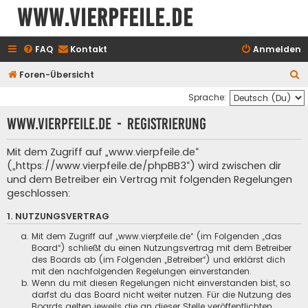
www.vierpfeile.de
FAQ
Kontakt
Anmelden
S
Foren-Übersicht
u
Sprache:
c
www.vierpfeile.de - Registrierung
h
e
Mit dem Zugriff auf „www.vierpfeile.de“
(„https://www.vierpfeile.de/phpBB3“) wird zwischen dir
und dem Betreiber ein Vertrag mit folgenden Regelungen
geschlossen:
1. NUTZUNGSVERTRAG
Mit dem Zugriff auf „www.vierpfeile.de“ (im Folgenden „das
Board“) schließt du einen Nutzungsvertrag mit dem Betreiber
des Boards ab (im Folgenden „Betreiber“) und erklärst dich
mit den nachfolgenden Regelungen einverstanden.
Wenn du mit diesen Regelungen nicht einverstanden bist, so
darfst du das Board nicht weiter nutzen. Für die Nutzung des
Boards gelten jeweils die an dieser Stelle veröffentlichten