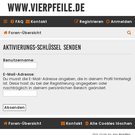
www.vierpfeile.de
FAQ
Kontakt
Registrieren
Anmelden
S
Foren-Übersicht
u
Aktivierungs-Schlüssel senden
c
h
Benutzername:
e
E-Mail-Adresse:
Du musst die E-Mail-Adresse angeben, die in deinem Profil hinterlegt
ist. Diese hast du bei der Registrierung angegeben oder
nachträglich in deinem persönlichen Bereich geändert.
Foren-Übersicht
Kontakt
Alle Cookies löschen
Flat Style by
Ian Bradley