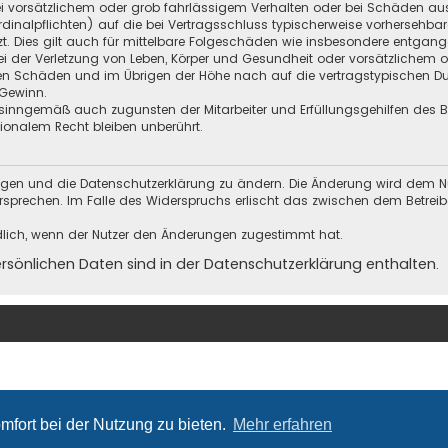
i vorsätzlichem oder grob fahrlässigem Verhalten oder bei Schäden au
Kardinalpflichten) auf die bei Vertragsschluss typischerweise vorherseh
t. Dies gilt auch für mittelbare Folgeschäden wie insbesondere entgan
i der Verletzung von Leben, Körper und Gesundheit oder vorsätzlichem o
en Schäden und im Übrigen der Höhe nach auf die vertragstypischen Dur
Gewinn.
sinngemäß auch zugunsten der Mitarbeiter und Erfüllungsgehilfen des Be
onalem Recht bleiben unberührt.
ungen und die Datenschutzerklärung zu ändern. Die Änderung wird dem Nutz
ersprechen. Im Falle des Widerspruchs erlischt das zwischen dem Betrei
dlich, wenn der Nutzer den Änderungen zugestimmt hat.
önlichen Daten sind in der Datenschutzerklärung enthalten.
mfort bei der Nutzung zu bieten.
Mehr erfahren