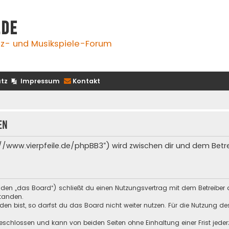
.de
z- und Musikspiele-Forum
tz
Impressum
Kontakt
en
s://www.vierpfeile.de/phpBB3“) wird zwischen dir und dem Bet
enden „das Board“) schließt du einen Nutzungsvertrag mit dem Betreiber 
tanden.
n bist, so darfst du das Board nicht weiter nutzen. Für die Nutzung des 
schlossen und kann von beiden Seiten ohne Einhaltung einer Frist jeder