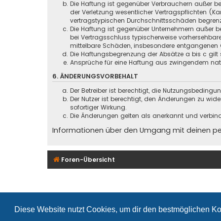
Die Haftung ist gegenüber Verbrauchern außer be
der Verletzung wesentlicher Vertragspflichten (
vertragstypischen Durchschnittsschäden begrenz
Die Haftung ist gegenüber Unternehmern außer be
bei Vertragsschluss typischerweise vorhersehbar
mittelbare Schäden, insbesondere entgangenen 
Die Haftungsbegrenzung der Absätze a bis c gilt 
Ansprüche für eine Haftung aus zwingendem nati
6. ÄNDERUNGSVORBEHALT
Der Betreiber ist berechtigt, die Nutzungsbeding
Der Nutzer ist berechtigt, den Änderungen zu wid
sofortiger Wirkung.
Die Änderungen gelten als anerkannt und verbin
Informationen über den Umgang mit deinen pers
Foren-Übersicht
Diese Website nutzt Cookies, um dir den bestmöglichen Ko