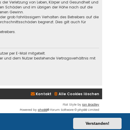
s der Verletzung von Leben, Körper und Gesundheit und
baren Schäden und im übrigen der Höhe nach auf die
genen Gewinn.
der grob fahrlässigem Verhalten des Betreibers auf die
chschnittsschäden begrenzt. Dies gilt auch für
treibers.
er per E-Mail mitgeteilt.
ber und dem Nutzer bestehende Vertragsverhältnis mit
Kontakt
Alle Cookies löschen
Flat Style by
Ian Bradley
Powered by
phpBB
® Forum Software © phpBB Limited
Deutsche Übersetzung durch
phpBB.de
Datenschutz
|
Nutzungsbedingungen
Verstanden!