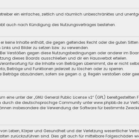
 Betreiber ein einfaches, zeitlich und räumlich unbeschränktes und unent
leibt auch nach Kündigung des Nutzungsvertrages bestehen.
s er keine Inhalte enthält, die gegen geltendes Recht oder die guten Sitt
n Links und Bilder zu setzen bzw. zu verwenden.
 Bei Verstößen gegen diese Nutzungsbedingungen oder anderer im Board 
ung dieses Boards ausschließen und dir ein Hausverbot erteilen.
Verantwortung für die Inhalte von Beiträgen übernimmt, die er nicht selb
nto, Beiträge und Funktionen jederzeit zu löschen oder zu sperren.
e Beiträge abzuändern, sofern sie gegen o. g. Regeln verstoßen oder ge
m eine unter der „
GNU General Public License v2
“ (GPL) bereitgestellten
en durch die deutschsprachige Community unter
www.phpbb.de
zur Verf
 können insbesondere die Verwendung der Software für bestimmte Zwecke
 von Leben, Körper und Gesundheit und der Verletzung wesentlicher Vertra
halten zurückzuführen sind. Dies gilt auch für mittelbare Folgeschäden