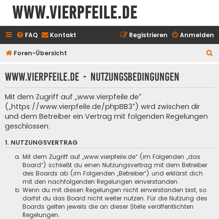
www.vierpfeile.de
FAQ
Kontakt
Registrieren
Anmelden
S
Foren-Übersicht
u
www.vierpfeile.de - Nutzungsbedingungen
c
h
Mit dem Zugriff auf „www.vierpfeile.de“
e
(„https://www.vierpfeile.de/phpBB3“) wird zwischen dir
und dem Betreiber ein Vertrag mit folgenden Regelungen
geschlossen:
1. NUTZUNGSVERTRAG
Mit dem Zugriff auf „www.vierpfeile.de“ (im Folgenden „das
Board“) schließt du einen Nutzungsvertrag mit dem Betreiber
des Boards ab (im Folgenden „Betreiber“) und erklärst dich
mit den nachfolgenden Regelungen einverstanden.
Wenn du mit diesen Regelungen nicht einverstanden bist, so
darfst du das Board nicht weiter nutzen. Für die Nutzung des
Boards gelten jeweils die an dieser Stelle veröffentlichten
Regelungen.