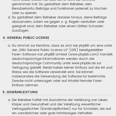
genommen hat. Du gestattest dem Betreiber, dein
Benutzerkonto, Beiträge und Funktionen jederzeit zu löschen
oder zu sperren.
Du gestattest dem Betreiber darüber hinaus, deine Beiträge
abzuändern, sofern sie gegen o. g. Regeln verstoßen oder
geeignet sind, dem Betreiber oder einem Dritten Schaden
zuzufügen.
4. GENERAL PUBLIC LICENSE
Du nimmst zur Kenntnis, dass es sich bei phpBB um eine unter
der „
GNU General Public License v2
“ (GPL) bereitgestellten
Foren-Software von phpBB Limited (
www.phpbb.com
) handelt;
deutschsprachige Informationen werden durch die
deutschsprachige Community unter
www.phpbb.de
zur
Verfügung gestellt. Beide haben keinen Einfluss auf die Art und
Weise, wie die Software verwendet wird. Sie können
insbesondere die Verwendung der Software für bestimmte
Zwecke nicht untersagen oder auf Inhalte fremder Foren
Einfluss nehmen.
5. GEWÄHRLEISTUNG
Der Betreiber haftet mit Ausnahme der Verletzung von Leben,
Körper und Gesundheit und der Verletzung wesentlicher
Vertragspflichten (Kardinalpflichten) nur für Schäden, die auf
ein vorsätzliches oder grob fahrlässiges Verhalten