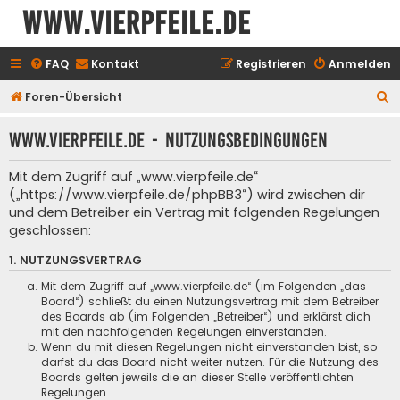
www.vierpfeile.de
FAQ
Kontakt
Registrieren
Anmelden
S
Foren-Übersicht
u
www.vierpfeile.de - Nutzungsbedingungen
c
h
Mit dem Zugriff auf „www.vierpfeile.de“
e
(„https://www.vierpfeile.de/phpBB3“) wird zwischen dir
und dem Betreiber ein Vertrag mit folgenden Regelungen
geschlossen:
1. NUTZUNGSVERTRAG
Mit dem Zugriff auf „www.vierpfeile.de“ (im Folgenden „das
Board“) schließt du einen Nutzungsvertrag mit dem Betreiber
des Boards ab (im Folgenden „Betreiber“) und erklärst dich
mit den nachfolgenden Regelungen einverstanden.
Wenn du mit diesen Regelungen nicht einverstanden bist, so
darfst du das Board nicht weiter nutzen. Für die Nutzung des
Boards gelten jeweils die an dieser Stelle veröffentlichten
Regelungen.