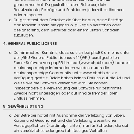
genommen hat. Du gestattest dem Betreiber, dein
Benutzerkonto, Beiträge und Funktionen jederzeit zu löschen
oder zu sperren.
Du gestattest dem Betreiber darüber hinaus, deine Beiträge
abzuändern, sofern sie gegen o. g. Regeln verstoßen oder
geeignet sind, dem Betreiber oder einem Dritten Schaden
zuzufügen.
4. GENERAL PUBLIC LICENSE
Du nimmst zur Kenntnis, dass es sich bei phpBB um eine unter
der „
GNU General Public License v2
“ (GPL) bereitgestellten
Foren-Software von phpBB Limited (
www.phpbb.com
) handelt;
deutschsprachige Informationen werden durch die
deutschsprachige Community unter
www.phpbb.de
zur
Verfügung gestellt. Beide haben keinen Einfluss auf die Art und
Weise, wie die Software verwendet wird. Sie können
insbesondere die Verwendung der Software für bestimmte
Zwecke nicht untersagen oder auf Inhalte fremder Foren
Einfluss nehmen.
5. GEWÄHRLEISTUNG
Der Betreiber haftet mit Ausnahme der Verletzung von Leben,
Körper und Gesundheit und der Verletzung wesentlicher
Vertragspflichten (Kardinalpflichten) nur für Schäden, die auf
ein vorsätzliches oder grob fahrlässiges Verhalten