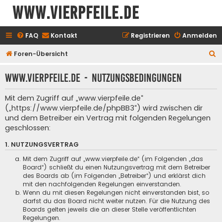
www.vierpfeile.de
FAQ
Kontakt
Registrieren
Anmelden
S
Foren-Übersicht
u
www.vierpfeile.de - Nutzungsbedingungen
c
h
Mit dem Zugriff auf „www.vierpfeile.de“
e
(„https://www.vierpfeile.de/phpBB3“) wird zwischen dir
und dem Betreiber ein Vertrag mit folgenden Regelungen
geschlossen:
1. NUTZUNGSVERTRAG
Mit dem Zugriff auf „www.vierpfeile.de“ (im Folgenden „das
Board“) schließt du einen Nutzungsvertrag mit dem Betreiber
des Boards ab (im Folgenden „Betreiber“) und erklärst dich
mit den nachfolgenden Regelungen einverstanden.
Wenn du mit diesen Regelungen nicht einverstanden bist, so
darfst du das Board nicht weiter nutzen. Für die Nutzung des
Boards gelten jeweils die an dieser Stelle veröffentlichten
Regelungen.