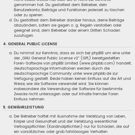
genommen hat. Du gestattest dem Betreiber, dein
Benutzerkonto, Beiträge und Funktionen jederzeit zu löschen
oder zu sperren.
Du gestattest dem Betreiber darüber hinaus, deine Beiträge
abzuändern, sofern sie gegen o. g. Regeln verstoßen oder
geeignet sind, dem Betreiber oder einem Dritten Schaden
zuzufügen.
4. GENERAL PUBLIC LICENSE
Du nimmst zur Kenntnis, dass es sich bei phpBB um eine unter
der „
GNU General Public License v2
“ (GPL) bereitgestellten
Foren-Software von phpBB Limited (
www.phpbb.com
) handelt;
deutschsprachige Informationen werden durch die
deutschsprachige Community unter
www.phpbb.de
zur
Verfügung gestellt. Beide haben keinen Einfluss auf die Art und
Weise, wie die Software verwendet wird. Sie können
insbesondere die Verwendung der Software für bestimmte
Zwecke nicht untersagen oder auf Inhalte fremder Foren
Einfluss nehmen.
5. GEWÄHRLEISTUNG
Der Betreiber haftet mit Ausnahme der Verletzung von Leben,
Körper und Gesundheit und der Verletzung wesentlicher
Vertragspflichten (Kardinalpflichten) nur für Schäden, die auf
ein vorsätzliches oder grob fahrlässiges Verhalten