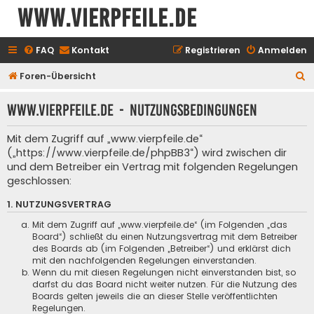
www.vierpfeile.de
FAQ
Kontakt
Registrieren
Anmelden
S
Foren-Übersicht
u
www.vierpfeile.de - Nutzungsbedingungen
c
h
Mit dem Zugriff auf „www.vierpfeile.de“
e
(„https://www.vierpfeile.de/phpBB3“) wird zwischen dir
und dem Betreiber ein Vertrag mit folgenden Regelungen
geschlossen:
1. NUTZUNGSVERTRAG
Mit dem Zugriff auf „www.vierpfeile.de“ (im Folgenden „das
Board“) schließt du einen Nutzungsvertrag mit dem Betreiber
des Boards ab (im Folgenden „Betreiber“) und erklärst dich
mit den nachfolgenden Regelungen einverstanden.
Wenn du mit diesen Regelungen nicht einverstanden bist, so
darfst du das Board nicht weiter nutzen. Für die Nutzung des
Boards gelten jeweils die an dieser Stelle veröffentlichten
Regelungen.