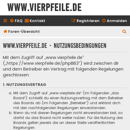
www.vierpfeile.de
FAQ
Kontakt
Registrieren
Anmelden
S
Foren-Übersicht
u
www.vierpfeile.de - Nutzungsbedingungen
c
h
Mit dem Zugriff auf „www.vierpfeile.de“
e
(„https://www.vierpfeile.de/phpBB3“) wird zwischen dir
und dem Betreiber ein Vertrag mit folgenden Regelungen
geschlossen:
1. NUTZUNGSVERTRAG
Mit dem Zugriff auf „www.vierpfeile.de“ (im Folgenden „das
Board“) schließt du einen Nutzungsvertrag mit dem Betreiber
des Boards ab (im Folgenden „Betreiber“) und erklärst dich
mit den nachfolgenden Regelungen einverstanden.
Wenn du mit diesen Regelungen nicht einverstanden bist, so
darfst du das Board nicht weiter nutzen. Für die Nutzung des
Boards gelten jeweils die an dieser Stelle veröffentlichten
Regelungen.