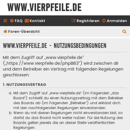
www.vierpfeile.de
FAQ
Kontakt
Registrieren
Anmelden
S
Foren-Übersicht
u
www.vierpfeile.de - Nutzungsbedingungen
c
h
Mit dem Zugriff auf „www.vierpfeile.de“
e
(„https://www.vierpfeile.de/phpBB3“) wird zwischen dir
und dem Betreiber ein Vertrag mit folgenden Regelungen
geschlossen:
1. NUTZUNGSVERTRAG
Mit dem Zugriff auf „www.vierpfeile.de“ (im Folgenden „das
Board“) schließt du einen Nutzungsvertrag mit dem Betreiber
des Boards ab (im Folgenden „Betreiber“) und erklärst dich
mit den nachfolgenden Regelungen einverstanden.
Wenn du mit diesen Regelungen nicht einverstanden bist, so
darfst du das Board nicht weiter nutzen. Für die Nutzung des
Boards gelten jeweils die an dieser Stelle veröffentlichten
Regelungen.