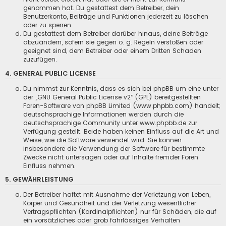
genommen hat. Du gestattest dem Betreiber, dein
Benutzerkonto, Beiträge und Funktionen jederzeit zu löschen
oder zu sperren.
Du gestattest dem Betreiber darüber hinaus, deine Beiträge
abzuändern, sofern sie gegen o. g. Regeln verstoßen oder
geeignet sind, dem Betreiber oder einem Dritten Schaden
zuzufügen.
4. GENERAL PUBLIC LICENSE
Du nimmst zur Kenntnis, dass es sich bei phpBB um eine unter
der „
GNU General Public License v2
“ (GPL) bereitgestellten
Foren-Software von phpBB Limited (
www.phpbb.com
) handelt;
deutschsprachige Informationen werden durch die
deutschsprachige Community unter
www.phpbb.de
zur
Verfügung gestellt. Beide haben keinen Einfluss auf die Art und
Weise, wie die Software verwendet wird. Sie können
insbesondere die Verwendung der Software für bestimmte
Zwecke nicht untersagen oder auf Inhalte fremder Foren
Einfluss nehmen.
5. GEWÄHRLEISTUNG
Der Betreiber haftet mit Ausnahme der Verletzung von Leben,
Körper und Gesundheit und der Verletzung wesentlicher
Vertragspflichten (Kardinalpflichten) nur für Schäden, die auf
ein vorsätzliches oder grob fahrlässiges Verhalten