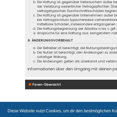
Die Haftung ist gegenüber Verbrauchern außer be
der Verletzung wesentlicher Vertragspflichten (
vertragstypischen Durchschnittsschäden begrenz
Die Haftung ist gegenüber Unternehmern außer be
bei Vertragsschluss typischerweise vorhersehbar
mittelbare Schäden, insbesondere entgangenen 
Die Haftungsbegrenzung der Absätze a bis c gilt 
Ansprüche für eine Haftung aus zwingendem nati
6. ÄNDERUNGSVORBEHALT
Der Betreiber ist berechtigt, die Nutzungsbeding
Der Nutzer ist berechtigt, den Änderungen zu wid
sofortiger Wirkung.
Die Änderungen gelten als anerkannt und verbin
Informationen über den Umgang mit deinen pers
Foren-Übersicht
Diese Website nutzt Cookies, um dir den bestmöglichen Ko