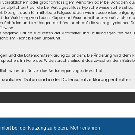
i vorsätzlichem oder grob fahrlässigem Verhalten oder bei Schäden au
Kardinalpflichten) auf die bei Vertragsschluss typischerweise vorherseh
t. Dies gilt auch für mittelbare Folgeschäden wie insbesondere entgan
i der Verletzung von Leben, Körper und Gesundheit oder vorsätzlichem o
en Schäden und im Übrigen der Höhe nach auf die vertragstypischen Dur
Gewinn.
sinngemäß auch zugunsten der Mitarbeiter und Erfüllungsgehilfen des Be
onalem Recht bleiben unberührt.
ungen und die Datenschutzerklärung zu ändern. Die Änderung wird dem Nutz
ersprechen. Im Falle des Widerspruchs erlischt das zwischen dem Betrei
dlich, wenn der Nutzer den Änderungen zugestimmt hat.
önlichen Daten sind in der Datenschutzerklärung enthalten.
mfort bei der Nutzung zu bieten.
Mehr erfahren