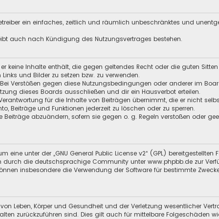
 Betreiber ein einfaches, zeitlich und räumlich unbeschränktes und unent
leibt auch nach Kündigung des Nutzungsvertrages bestehen.
s er keine Inhalte enthält, die gegen geltendes Recht oder die guten Sitt
n Links und Bilder zu setzen bzw. zu verwenden.
 Bei Verstößen gegen diese Nutzungsbedingungen oder anderer im Board 
ung dieses Boards ausschließen und dir ein Hausverbot erteilen.
Verantwortung für die Inhalte von Beiträgen übernimmt, die er nicht selb
nto, Beiträge und Funktionen jederzeit zu löschen oder zu sperren.
e Beiträge abzuändern, sofern sie gegen o. g. Regeln verstoßen oder ge
m eine unter der „
GNU General Public License v2
“ (GPL) bereitgestellten
en durch die deutschsprachige Community unter
www.phpbb.de
zur Verf
 können insbesondere die Verwendung der Software für bestimmte Zwecke
 von Leben, Körper und Gesundheit und der Verletzung wesentlicher Vertra
halten zurückzuführen sind. Dies gilt auch für mittelbare Folgeschäden