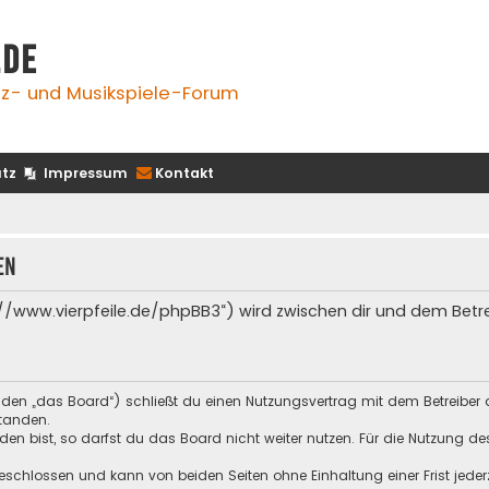
.de
z- und Musikspiele-Forum
tz
Impressum
Kontakt
en
s://www.vierpfeile.de/phpBB3“) wird zwischen dir und dem Bet
enden „das Board“) schließt du einen Nutzungsvertrag mit dem Betreiber 
tanden.
n bist, so darfst du das Board nicht weiter nutzen. Für die Nutzung des 
schlossen und kann von beiden Seiten ohne Einhaltung einer Frist jeder