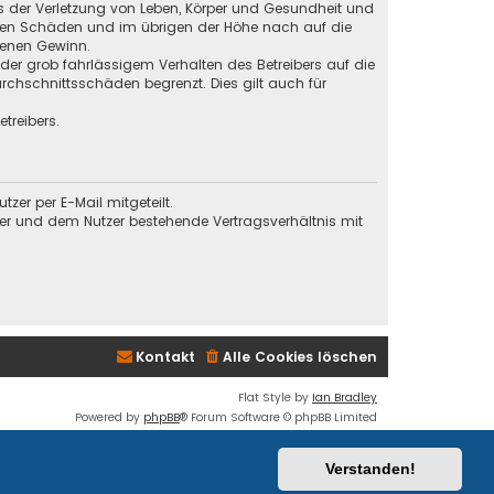
s der Verletzung von Leben, Körper und Gesundheit und
baren Schäden und im übrigen der Höhe nach auf die
genen Gewinn.
der grob fahrlässigem Verhalten des Betreibers auf die
chschnittsschäden begrenzt. Dies gilt auch für
treibers.
er per E-Mail mitgeteilt.
ber und dem Nutzer bestehende Vertragsverhältnis mit
Kontakt
Alle Cookies löschen
Flat Style by
Ian Bradley
Powered by
phpBB
® Forum Software © phpBB Limited
Deutsche Übersetzung durch
phpBB.de
Datenschutz
|
Nutzungsbedingungen
Verstanden!