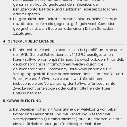
genommen hat. Du gestattest dem Betreiber, dein
Benutzerkonto, Beiträge und Funktionen jederzeit zu löschen
oder zu sperren.
Du gestattest dem Betreiber darüber hinaus, deine Beiträge
abzuändern, sofern sie gegen o. g. Regeln verstoßen oder
geeignet sind, dem Betreiber oder einem Dritten Schaden
zuzufügen.
4. GENERAL PUBLIC LICENSE
Du nimmst zur Kenntnis, dass es sich bei phpBB um eine unter
der „
GNU General Public License v2
“ (GPL) bereitgestellten
Foren-Software von phpBB Limited (
www.phpbb.com
) handelt;
deutschsprachige Informationen werden durch die
deutschsprachige Community unter
www.phpbb.de
zur
Verfügung gestellt. Beide haben keinen Einfluss auf die Art und
Weise, wie die Software verwendet wird. Sie können
insbesondere die Verwendung der Software für bestimmte
Zwecke nicht untersagen oder auf Inhalte fremder Foren
Einfluss nehmen.
5. GEWÄHRLEISTUNG
Der Betreiber haftet mit Ausnahme der Verletzung von Leben,
Körper und Gesundheit und der Verletzung wesentlicher
Vertragspflichten (Kardinalpflichten) nur für Schäden, die auf
ein vorsätzliches oder grob fahrlässiges Verhalten