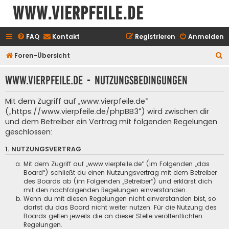
www.vierpfeile.de
FAQ
Kontakt
Registrieren
Anmelden
S
Foren-Übersicht
u
www.vierpfeile.de - Nutzungsbedingungen
c
h
Mit dem Zugriff auf „www.vierpfeile.de“
e
(„https://www.vierpfeile.de/phpBB3“) wird zwischen dir
und dem Betreiber ein Vertrag mit folgenden Regelungen
geschlossen:
1. NUTZUNGSVERTRAG
Mit dem Zugriff auf „www.vierpfeile.de“ (im Folgenden „das
Board“) schließt du einen Nutzungsvertrag mit dem Betreiber
des Boards ab (im Folgenden „Betreiber“) und erklärst dich
mit den nachfolgenden Regelungen einverstanden.
Wenn du mit diesen Regelungen nicht einverstanden bist, so
darfst du das Board nicht weiter nutzen. Für die Nutzung des
Boards gelten jeweils die an dieser Stelle veröffentlichten
Regelungen.