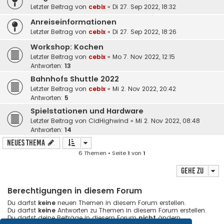
Letzter Beitrag von
cebix
«
Di 27. Sep 2022, 18:32
Anreiseinformationen
Letzter Beitrag von
cebix
«
Di 27. Sep 2022, 18:26
Workshop: Kochen
Letzter Beitrag von
cebix
«
Mo 7. Nov 2022, 12:15
Antworten:
13
Bahnhofs Shuttle 2022
Letzter Beitrag von
cebix
«
Mi 2. Nov 2022, 20:42
Antworten:
5
Spielstationen und Hardware
Letzter Beitrag von
CidHighwind
«
Mi 2. Nov 2022, 08:48
Antworten:
14
Neues Thema
6 Themen • Seite
1
von
1
Gehe zu
Berechtigungen in diesem Forum
Du darfst
keine
neuen Themen in diesem Forum erstellen.
Du darfst
keine
Antworten zu Themen in diesem Forum erstellen.
Du darfst deine Beiträge in diesem Forum
nicht
ändern.