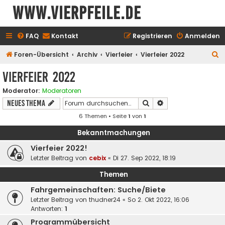
www.vierpfeile.de
FAQ
Kontakt
Registrieren
Anmelden
S
Foren-Übersicht
Archiv
Vierfeier
Vierfeier 2022
u
Vierfeier 2022
c
Moderator:
Moderatoren
h
Suche
Erweiterte Suche
Neues Thema
e
6 Themen • Seite
1
von
1
Bekanntmachungen
Vierfeier 2022!
Letzter Beitrag von
cebix
«
Di 27. Sep 2022, 18:19
Themen
Fahrgemeinschaften: Suche/Biete
Letzter Beitrag von
thudner24
«
So 2. Okt 2022, 16:06
Antworten:
1
Programmübersicht