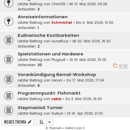
Letzter Beitrag von
Chris08
«
Mi 13. Mai 2026, 09:36
Antworten:
3
Anreiseinformationen
Letzter Beitrag von
Schmichel
«
Mo 4. Mai 2026, 12:00
Antworten:
1
Kulinarische Kostbarkeiten
Letzter Beitrag von
wuselfuzz
«
Mi 20. Mai 2026, 16:20
Antworten:
2
Spielstationen und Hardware
Letzter Beitrag von
Plugsuit
«
Di 19. Mai 2026, 19:29
Antworten:
20
1
2
Vorankündigung Bemal-Workshop
Letzter Beitrag von
Veroni
«
So 17. Mai 2026, 17:04
Antworten:
6
Programmpunkt: Flohmarkt
Letzter Beitrag von
cebix
«
So 3. Mai 2026, 16:34
StepmaniaX Turnier
Letzter Beitrag von
Suikun
«
Di 14. Apr 2026, 21:33
Neues Thema
8 Themen • Seite
1
von
1