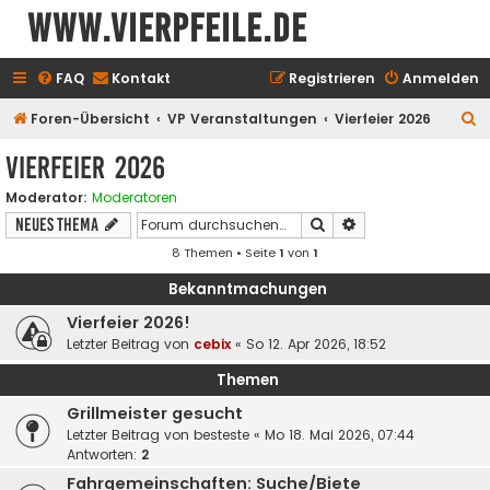
www.vierpfeile.de
FAQ
Kontakt
Registrieren
Anmelden
S
Foren-Übersicht
VP Veranstaltungen
Vierfeier 2026
u
Vierfeier 2026
c
Moderator:
Moderatoren
h
Suche
Erweiterte Suche
Neues Thema
e
8 Themen • Seite
1
von
1
Bekanntmachungen
Vierfeier 2026!
Letzter Beitrag von
cebix
«
So 12. Apr 2026, 18:52
Themen
Grillmeister gesucht
Letzter Beitrag von
besteste
«
Mo 18. Mai 2026, 07:44
Antworten:
2
Fahrgemeinschaften: Suche/Biete