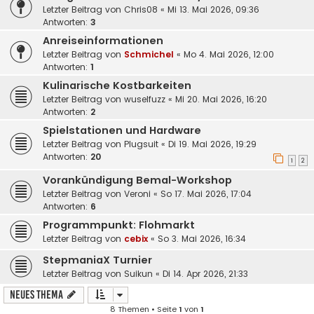
Letzter Beitrag von
Chris08
«
Mi 13. Mai 2026, 09:36
Antworten:
3
Anreiseinformationen
Letzter Beitrag von
Schmichel
«
Mo 4. Mai 2026, 12:00
Antworten:
1
Kulinarische Kostbarkeiten
Letzter Beitrag von
wuselfuzz
«
Mi 20. Mai 2026, 16:20
Antworten:
2
Spielstationen und Hardware
Letzter Beitrag von
Plugsuit
«
Di 19. Mai 2026, 19:29
Antworten:
20
1
2
Vorankündigung Bemal-Workshop
Letzter Beitrag von
Veroni
«
So 17. Mai 2026, 17:04
Antworten:
6
Programmpunkt: Flohmarkt
Letzter Beitrag von
cebix
«
So 3. Mai 2026, 16:34
StepmaniaX Turnier
Letzter Beitrag von
Suikun
«
Di 14. Apr 2026, 21:33
Neues Thema
8 Themen • Seite
1
von
1