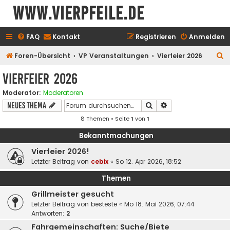
www.vierpfeile.de
FAQ
Kontakt
Registrieren
Anmelden
S
Foren-Übersicht
VP Veranstaltungen
Vierfeier 2026
u
Vierfeier 2026
c
Moderator:
Moderatoren
h
Suche
Erweiterte Suche
Neues Thema
e
8 Themen • Seite
1
von
1
Bekanntmachungen
Vierfeier 2026!
Letzter Beitrag von
cebix
«
So 12. Apr 2026, 18:52
Themen
Grillmeister gesucht
Letzter Beitrag von
besteste
«
Mo 18. Mai 2026, 07:44
Antworten:
2
Fahrgemeinschaften: Suche/Biete